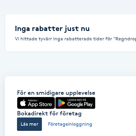
Alternativmedicin
Andningsmassage
Inga rabatter just nu
Vi hittade tyvärr inga rabatterade tider för "Regndrop
Ansiktslyft utan kirurgi
Aromamassage
Ashtanga Yoga
Ayurveda
För en smidigare upplevelse
Ayurvedisk Massage
Bokadirekt för företag
Läs mer
Företagsinloggning
Ansiktsbehandling djuprengörande
B