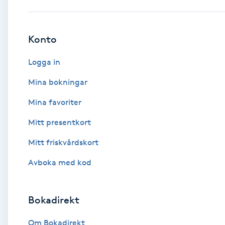
Babylights
Konto
Balayage
Logga in
Bambumassage
Mina bokningar
Mina favoriter
Barber
Mitt presentkort
Barnklippning
Mitt friskvårdskort
BIAB
Avboka med kod
Blowout
Bokadirekt
Bottenfärg
Om Bokadirekt