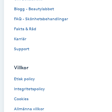
Blogg - Beautylabbet
Brynformning
FAQ - Skönhetsbehandlingar
Brynfärgning
Fakta & Råd
Brynplockning
Karriär
Support
Bröllopsuppsättning
C
Villkor
Celluliter
Etisk policy
Coachning
Integritetspolicy
Cookies
Color correction
Allmänna villkor