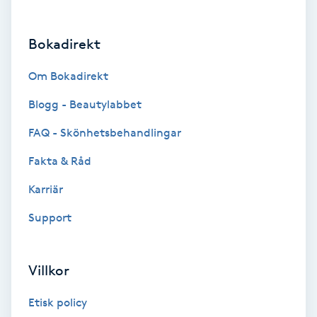
Brynformning
Bokadirekt
Brynfärgning
Om Bokadirekt
Brynplockning
Blogg - Beautylabbet
FAQ - Skönhetsbehandlingar
Bröllopsuppsättning
Fakta & Råd
C
Karriär
Celluliter
Support
Coachning
Villkor
Color correction
Etisk policy