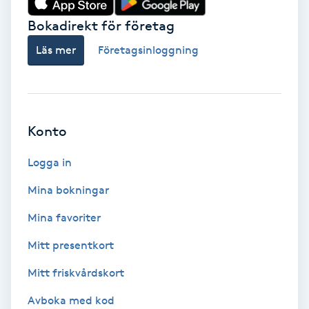
Bokadirekt för företag
Babylights
Läs mer
Företagsinloggning
Balayage
Bambumassage
Konto
Barber
Logga in
Barnklippning
Mina bokningar
BIAB
Mina favoriter
Mitt presentkort
Blowout
Mitt friskvårdskort
Bottenfärg
Avboka med kod