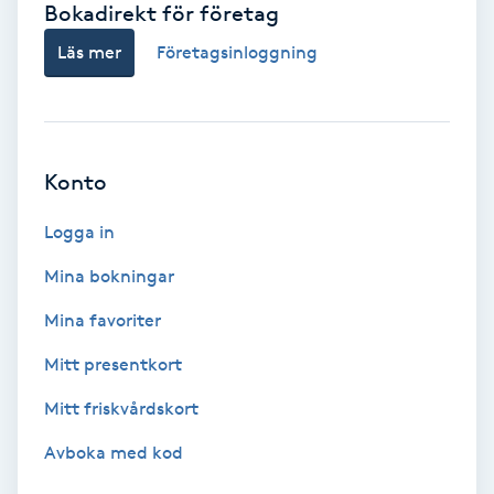
Bokadirekt för företag
Babylights
Läs mer
Företagsinloggning
Balayage
Bambumassage
Konto
Barber
Logga in
Mina bokningar
Barnklippning
Mina favoriter
BIAB
Mitt presentkort
Mitt friskvårdskort
Blowout
Avboka med kod
Bottenfärg