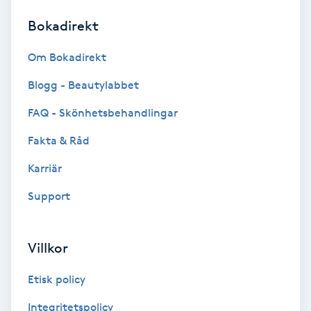
Bokadirekt
Brynformning
Om Bokadirekt
Brynfärgning
Blogg - Beautylabbet
Brynplockning
FAQ - Skönhetsbehandlingar
Fakta & Råd
Bröllopsuppsättning
C
Karriär
Support
Celluliter
Coachning
Villkor
Color correction
Etisk policy
Integritetspolicy