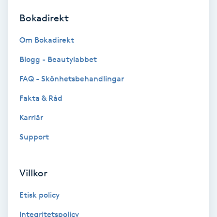
Bokadirekt
Brynformning
Om Bokadirekt
Brynfärgning
Blogg - Beautylabbet
Brynplockning
FAQ - Skönhetsbehandlingar
Fakta & Råd
Bröllopsuppsättning
C
Karriär
Support
Celluliter
Coachning
Villkor
Color correction
Etisk policy
Integritetspolicy