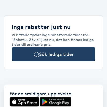
Alternativmedicin
POPULÄRA SÖKNINGAR
POPULÄRA SÖKNINGAR
POPULÄRA SÖKNINGAR
POPULÄRA SÖKNINGAR
POPULÄRA SÖKNINGAR
POPULÄRA SÖKNINGAR
POPULÄRA SÖKNINGAR
Gravidmassage
Personlig träning (PT)
Naglar
Lashlift
Frisör nära mig
Massage nära mig
Naglar nära mig
Lashlift nära mig
Piercing nära mig
Fotvård nära mig
Ansiktsbehandling nära mig
Frisör Västerås
Massage Västerås
Naglar Västerås
Browlift Stockholm
Microneedling Göteborg
Tatuering Göteborg
Yoga Göteborg
Yoga
Andningsmassage
Pedikyr
Browlift
Frisör Stockholm
Massage Stockholm
Naglar Stockholm
Lashlift Stockholm
Piercing Stockholm
Fotvård Stockholm
Ansiktsbehandling Stockholm
Frisör Örebro
Massage Örebro
Naglar Örebro
Browlift Göteborg
Microneedling Malmö
Tatuering Malmö
Hot yoga Stockholm
Hot yoga
Inga rabatter just nu
Microblading
Ansiktslyft utan kirurgi
Frisör Göteborg
Massage Göteborg
Naglar Göteborg
Lashlift Göteborg
Piercing Göteborg
Fotvård Göteborg
Ansiktsbehandling Göteborg
Frisör Linköping
Massage Linköping
Naglar Helsingborg
Browlift Malmö
LPG Stockholm
Tandblekning Stockholm
Hot yoga Malmö
Vi hittade tyvärr inga rabatterade tider för
Akupunktur
Spa
"Shiatsu, Gävle" just nu, det kan finnas lediga
Frisör Malmö
Massage Malmö
Naglar Malmö
Lashlift Malmö
Ansiktsbehandling Malmö
Piercing Malmö
Fotvård Malmö
Frisör Jönköping
Massage Helsingborg
Microblading Stockholm
LPG Göteborg
Spraytan Stockholm
Spa Stockholm
Aromamassage
tider till ordinarie pris.
Samtalsterapi
Piercing
Frisör Uppsala
Massage Uppsala
Naglar Uppsala
Browlift nära mig
Microneedling Stockholm
Tatuering Stockholm
Yoga Stockholm
Microblading Göteborg
LPG Malmö
Spraytan Örebro
Spa Göteborg
Sök lediga tider
Spraytan
Ashtanga Yoga
Ayurveda
Ayurvedisk Massage
För en smidigare upplevelse
Ansiktsbehandling djuprengörande
B