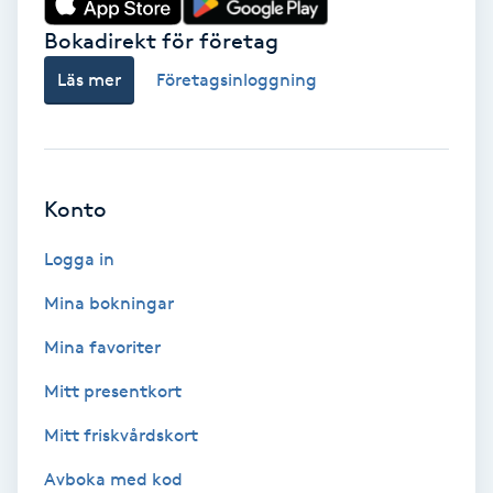
Bokadirekt för företag
Babylights
Läs mer
Företagsinloggning
Balayage
Bambumassage
Konto
Barber
Logga in
Barnklippning
Mina bokningar
BIAB
Mina favoriter
Mitt presentkort
Blowout
Mitt friskvårdskort
Bottenfärg
Avboka med kod