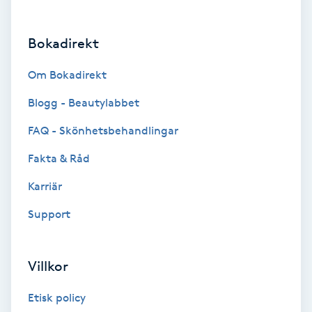
Brynformning
Bokadirekt
Brynfärgning
Om Bokadirekt
Brynplockning
Blogg - Beautylabbet
FAQ - Skönhetsbehandlingar
Bröllopsuppsättning
Fakta & Råd
C
Karriär
Celluliter
Support
Coachning
Villkor
Color correction
Etisk policy