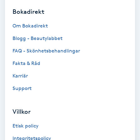
Bokadirekt
Brynformning
Om Bokadirekt
Brynfärgning
Blogg - Beautylabbet
Brynplockning
FAQ - Skönhetsbehandlingar
Fakta & Råd
Bröllopsuppsättning
C
Karriär
Support
Celluliter
Coachning
Villkor
Color correction
Etisk policy
Integritetspolicy