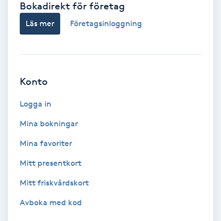
Bokadirekt för företag
Babylights
Läs mer
Företagsinloggning
Balayage
Bambumassage
Konto
Barber
Logga in
Mina bokningar
Barnklippning
Mina favoriter
BIAB
Mitt presentkort
Mitt friskvårdskort
Blowout
Avboka med kod
Bottenfärg