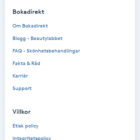
Bokadirekt
Brynformning
Om Bokadirekt
Brynfärgning
Blogg - Beautylabbet
Brynplockning
FAQ - Skönhetsbehandlingar
Fakta & Råd
Bröllopsuppsättning
C
Karriär
Support
Celluliter
Coachning
Villkor
Color correction
Etisk policy
Integritetspolicy