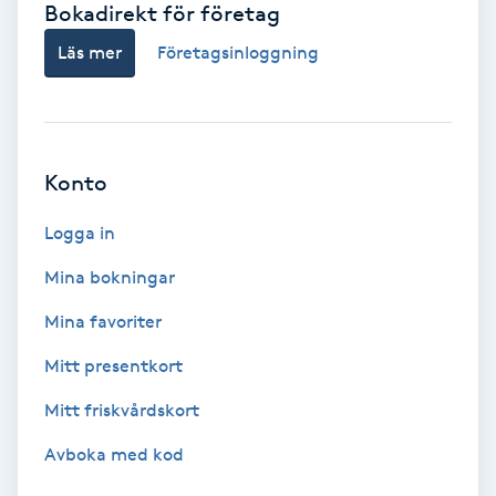
Bokadirekt för företag
Babylights
Läs mer
Företagsinloggning
Balayage
Bambumassage
Konto
Barber
Logga in
Mina bokningar
Barnklippning
Mina favoriter
BIAB
Mitt presentkort
Mitt friskvårdskort
Blowout
Avboka med kod
Bottenfärg