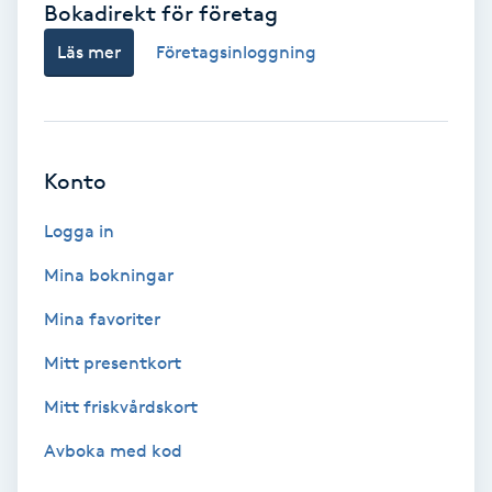
Bokadirekt för företag
Babylights
Läs mer
Företagsinloggning
Balayage
Bambumassage
Konto
Barber
Logga in
Mina bokningar
Barnklippning
Mina favoriter
BIAB
Mitt presentkort
Mitt friskvårdskort
Blowout
Avboka med kod
Bottenfärg