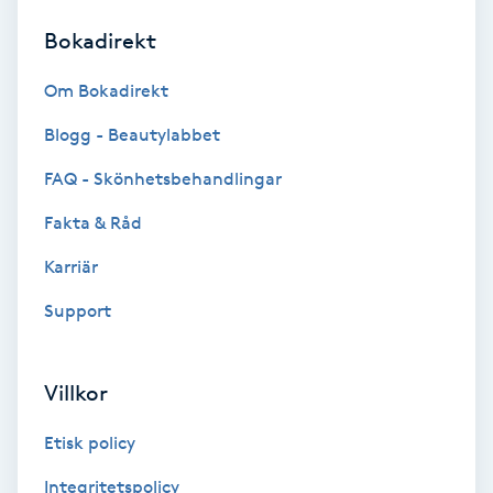
Bokadirekt
Brynformning
Om Bokadirekt
Brynfärgning
Blogg - Beautylabbet
Brynplockning
FAQ - Skönhetsbehandlingar
Fakta & Råd
Bröllopsuppsättning
C
Karriär
Support
Celluliter
Coachning
Villkor
Color correction
Etisk policy
Integritetspolicy