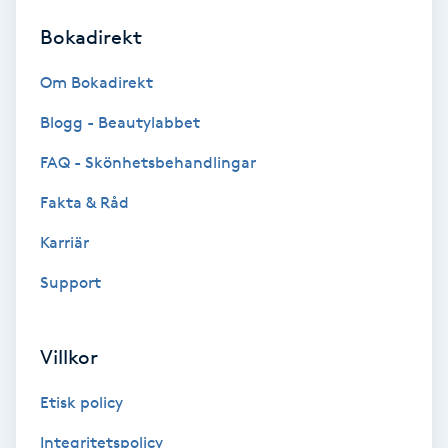
Bokadirekt
Brynformning
Om Bokadirekt
Brynfärgning
Blogg - Beautylabbet
Brynplockning
FAQ - Skönhetsbehandlingar
Fakta & Råd
Bröllopsuppsättning
C
Karriär
Support
Celluliter
Coachning
Villkor
Color correction
Etisk policy
Integritetspolicy