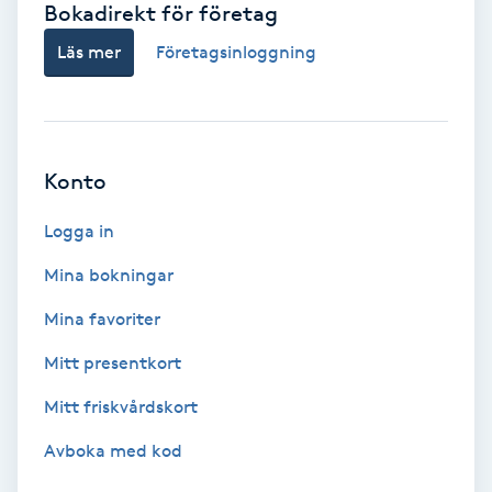
Bokadirekt för företag
Babylights
Läs mer
Företagsinloggning
Balayage
Bambumassage
Konto
Barber
Logga in
Mina bokningar
Barnklippning
Mina favoriter
BIAB
Mitt presentkort
Mitt friskvårdskort
Blowout
Avboka med kod
Bottenfärg