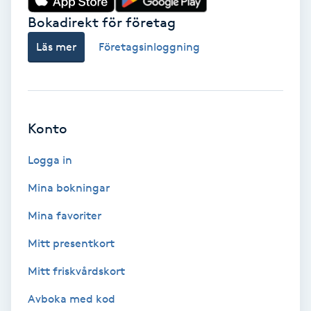
Bokadirekt för företag
Babylights
Läs mer
Företagsinloggning
Balayage
Bambumassage
Konto
Barber
Logga in
Barnklippning
Mina bokningar
Mina favoriter
BIAB
Mitt presentkort
Blowout
Mitt friskvårdskort
Bottenfärg
Avboka med kod