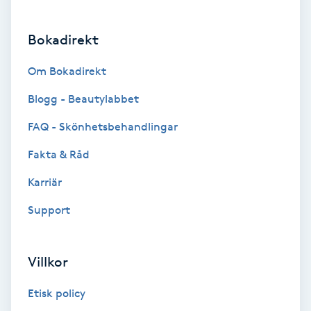
Brynformning
Bokadirekt
Brynfärgning
Om Bokadirekt
Blogg - Beautylabbet
Brynplockning
FAQ - Skönhetsbehandlingar
Bröllopsuppsättning
Fakta & Råd
C
Karriär
Celluliter
Support
Coachning
Villkor
Color correction
Etisk policy