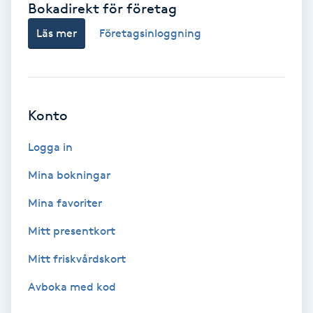
Bokadirekt för företag
Babylights
Läs mer
Företagsinloggning
Balayage
Bambumassage
Konto
Barber
Logga in
Mina bokningar
Barnklippning
Mina favoriter
BIAB
Mitt presentkort
Mitt friskvårdskort
Blowout
Avboka med kod
Bottenfärg