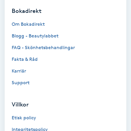
Bokadirekt
Brynformning
Om Bokadirekt
Brynfärgning
Blogg - Beautylabbet
Brynplockning
FAQ - Skönhetsbehandlingar
Fakta & Råd
Bröllopsuppsättning
C
Karriär
Support
Celluliter
Coachning
Villkor
Color correction
Etisk policy
Integritetspolicy