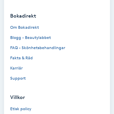
Brynformning
Bokadirekt
Brynfärgning
Om Bokadirekt
Brynplockning
Blogg - Beautylabbet
FAQ - Skönhetsbehandlingar
Bröllopsuppsättning
Fakta & Råd
C
Karriär
Celluliter
Support
Coachning
Villkor
Color correction
Etisk policy