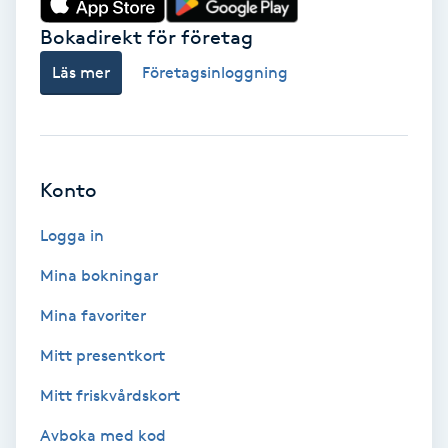
Bokadirekt för företag
Babylights
Läs mer
Företagsinloggning
Balayage
Bambumassage
Konto
Barber
Logga in
Barnklippning
Mina bokningar
BIAB
Mina favoriter
Mitt presentkort
Blowout
Mitt friskvårdskort
Bottenfärg
Avboka med kod