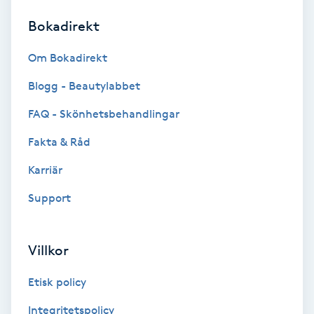
Bokadirekt
Brynformning
Om Bokadirekt
Brynfärgning
Blogg - Beautylabbet
Brynplockning
FAQ - Skönhetsbehandlingar
Fakta & Råd
Bröllopsuppsättning
C
Karriär
Support
Celluliter
Coachning
Villkor
Color correction
Etisk policy
Integritetspolicy