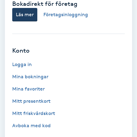
Bokadirekt för företag
Babylights
Läs mer
Företagsinloggning
Balayage
Bambumassage
Konto
Barber
Logga in
Mina bokningar
Barnklippning
Mina favoriter
BIAB
Mitt presentkort
Mitt friskvårdskort
Blowout
Avboka med kod
Bottenfärg