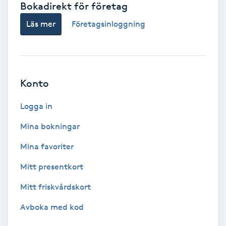
Bokadirekt för företag
Babylights
Läs mer
Företagsinloggning
Balayage
Bambumassage
Konto
Barber
Logga in
Mina bokningar
Barnklippning
Mina favoriter
BIAB
Mitt presentkort
Mitt friskvårdskort
Blowout
Avboka med kod
Bottenfärg