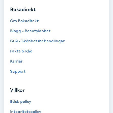
Bokadirekt
Brynformning
Om Bokadirekt
Brynfärgning
Blogg - Beautylabbet
Brynplockning
FAQ - Skönhetsbehandlingar
Fakta & Råd
Bröllopsuppsättning
C
Karriär
Support
Celluliter
Coachning
Villkor
Color correction
Etisk policy
Integritetspolicy