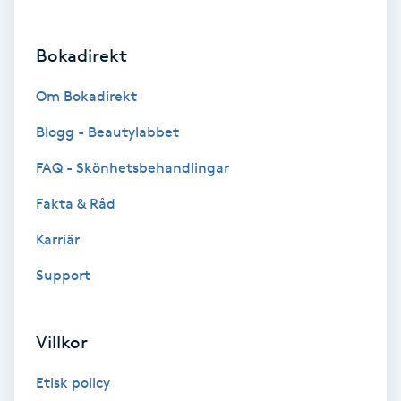
Brynformning
Bokadirekt
Brynfärgning
Om Bokadirekt
Brynplockning
Blogg - Beautylabbet
FAQ - Skönhetsbehandlingar
Bröllopsuppsättning
Fakta & Råd
C
Karriär
Celluliter
Support
Coachning
Villkor
Color correction
Etisk policy