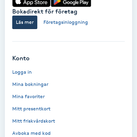
Bokadirekt för företag
Babylights
Läs mer
Företagsinloggning
Balayage
Bambumassage
Konto
Barber
Logga in
Barnklippning
Mina bokningar
BIAB
Mina favoriter
Mitt presentkort
Blowout
Mitt friskvårdskort
Bottenfärg
Avboka med kod