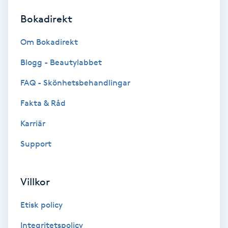
Bokadirekt
Brynformning
Om Bokadirekt
Brynfärgning
Blogg - Beautylabbet
Brynplockning
FAQ - Skönhetsbehandlingar
Fakta & Råd
Bröllopsuppsättning
C
Karriär
Support
Celluliter
Coachning
Villkor
Color correction
Etisk policy
Integritetspolicy