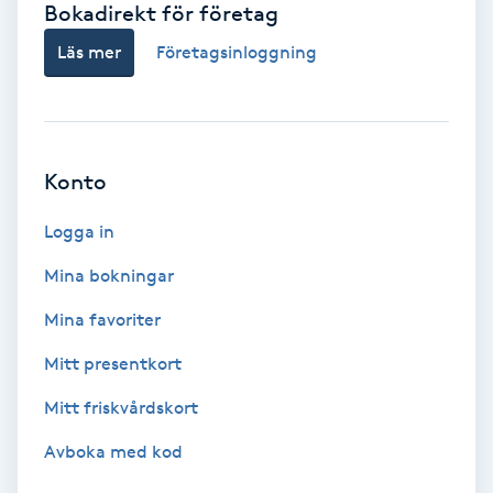
Bokadirekt för företag
Babylights
Läs mer
Företagsinloggning
Balayage
Bambumassage
Konto
Barber
Logga in
Mina bokningar
Barnklippning
Mina favoriter
BIAB
Mitt presentkort
Mitt friskvårdskort
Blowout
Avboka med kod
Bottenfärg