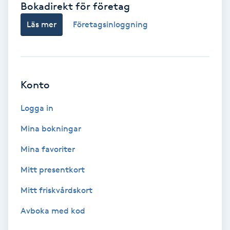
Bokadirekt för företag
Babylights
Läs mer
Företagsinloggning
Balayage
Bambumassage
Konto
Barber
Logga in
Mina bokningar
Barnklippning
Mina favoriter
BIAB
Mitt presentkort
Mitt friskvårdskort
Blowout
Avboka med kod
Bottenfärg