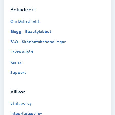
Bokadirekt
Brynformning
Om Bokadirekt
Brynfärgning
Blogg - Beautylabbet
Brynplockning
FAQ - Skönhetsbehandlingar
Fakta & Råd
Bröllopsuppsättning
C
Karriär
Support
Celluliter
Coachning
Villkor
Color correction
Etisk policy
Integritetspolicy