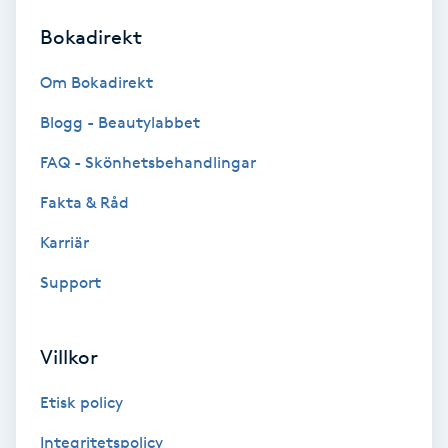
Bokadirekt
Brynformning
Om Bokadirekt
Brynfärgning
Blogg - Beautylabbet
Brynplockning
FAQ - Skönhetsbehandlingar
Fakta & Råd
Bröllopsuppsättning
C
Karriär
Support
Celluliter
Coachning
Villkor
Color correction
Etisk policy
Integritetspolicy