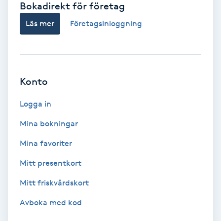
Bokadirekt för företag
Babylights
Läs mer
Företagsinloggning
Balayage
Bambumassage
Konto
Barber
Logga in
Mina bokningar
Barnklippning
Mina favoriter
BIAB
Mitt presentkort
Mitt friskvårdskort
Blowout
Avboka med kod
Bottenfärg