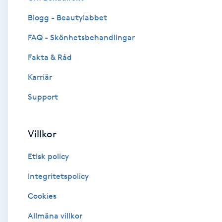
Blogg - Beautylabbet
Brynformning
FAQ - Skönhetsbehandlingar
Brynfärgning
Fakta & Råd
Brynplockning
Karriär
Support
Bröllopsuppsättning
C
Villkor
Celluliter
Etisk policy
Coachning
Integritetspolicy
Cookies
Color correction
Allmäna villkor