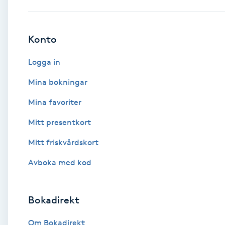
Babylights
Konto
Balayage
Logga in
Bambumassage
Mina bokningar
Mina favoriter
Barber
Mitt presentkort
Barnklippning
Mitt friskvårdskort
BIAB
Avboka med kod
Blowout
Bokadirekt
Bottenfärg
Om Bokadirekt