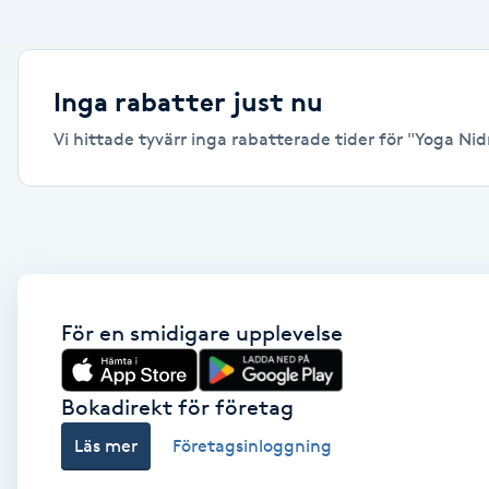
Alternativmedicin
Andningsmassage
Inga rabatter just nu
Vi hittade tyvärr inga rabatterade tider för "Yoga Nidr
Ansiktslyft utan kirurgi
Aromamassage
Ashtanga Yoga
Ayurveda
För en smidigare upplevelse
Ayurvedisk Massage
Bokadirekt för företag
Läs mer
Företagsinloggning
Ansiktsbehandling djuprengörande
B