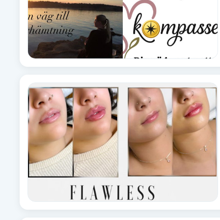
Cryoterapi
D
Damklippning
Dermapen
Diamantslipning
E
Enzympeeling
Extensions
Extensions borttagning