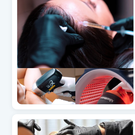
Alternativmedicin
Andningsmassage
Ansiktslyft utan kirurgi
Aromamassage
Ashtanga Yoga
Ayurveda
Ayurvedisk Massage
Ansiktsbehandling djuprengörande
B