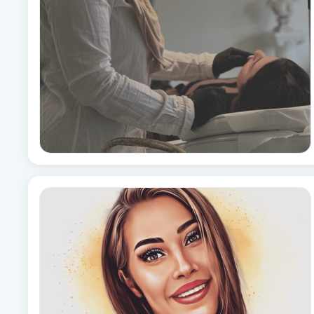
Fotsvamp
Fotvård
Fransar
Fransborttagning
Fransfärgning
Fransförlängning
Fransförlängning Megavolym
Fransförlängning Volym