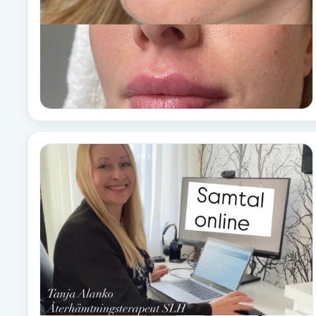
Brynformning
Brynfärgning
Brynplockning
Bröllopsuppsättning
C
Celluliter
Coachning
Color correction