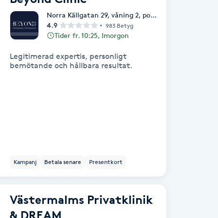
Norra Källgatan 29, våning 2, portkod 8844,
,
Västerå
4.9
983 Betyg
Tider fr. 10:25, Imorgon
Legitimerad expertis, personligt
bemötande och hållbara resultat.
Kampanj
Betala senare
Presentkort
Västermalms Privatklinik
& DREAM