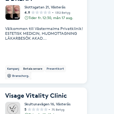
Slottsgatan 21
,
Västerås
4.9
1312 Betyg
Tider fr. 12:30, mån 17 aug.
Välkommen till Västermalms Privatklinik!
ESTETISK MEDICIN, HUDMOTTAGNING
LÄKARBESÖK AKAD...
Kampanj
Betala senare
Presentkort
Branschorg.
Visage Vitality Clinic
Skultunavägen 16
,
Västerås
5
75 Betyg