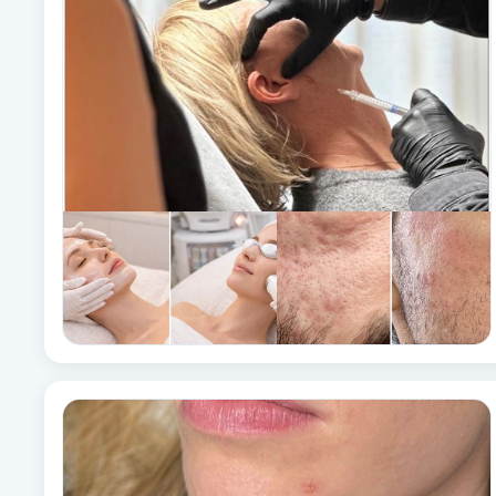
Babylights
Balayage
Bambumassage
Barber
Barnklippning
BIAB
Blowout
Bottenfärg