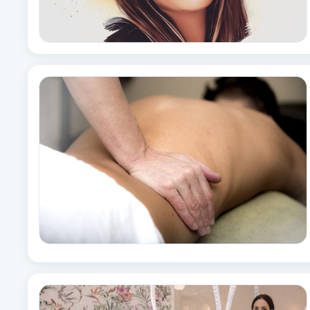
Fransk manikyr
Fransrengöring
Frekvensterapi
Friskvård
Friskvårdsmassage
Frisör
Funktionsanalys
Färgning