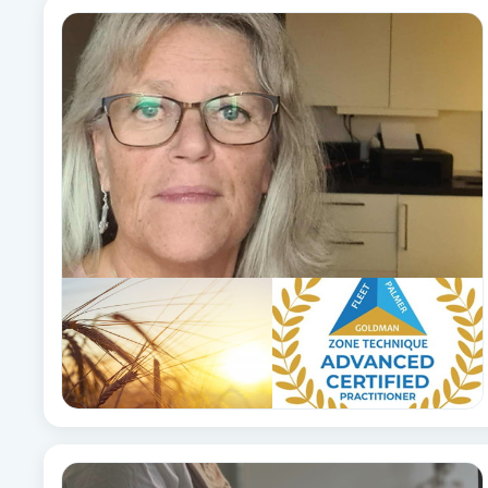
Eyeliner-tatuering
F
Face framing
Faceliftmassage
Fet hårbotten
Fettreducering
Fibromassage
Fillers
Fotmassage