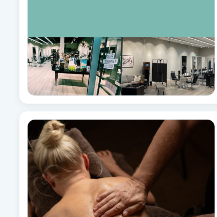
Cryoterapi
D
Damklippning
Dermapen
Diamantslipning
E
Enzympeeling
Extensions
Extensions borttagning