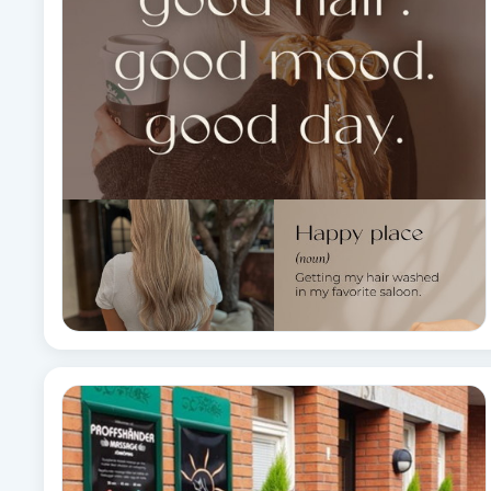
Alternativmedicin
Andningsmassage
Ansiktslyft utan kirurgi
Aromamassage
Ashtanga Yoga
Ayurveda
Ayurvedisk Massage
Ansiktsbehandling djuprengörande
B