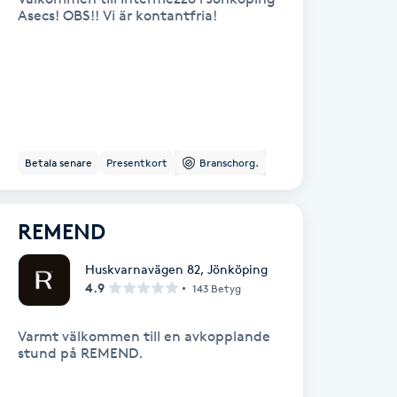
Asecs! OBS!! Vi är kontantfria!
Betala senare
Presentkort
Branschorg.
REMEND
Huskvarnavägen 82
,
Jönköping
4.9
143 Betyg
Varmt välkommen till en avkopplande
stund på REMEND.