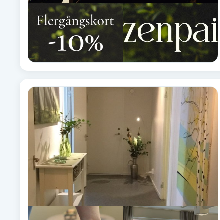
Fotsvamp
Fotvård
Fransar
Fransborttagning
Fransfärgning
Fransförlängning
Fransförlängning Megavolym
Fransförlängning Volym