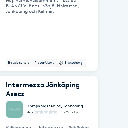
Hej! Varmt välkommen till oss på
BLANC! Vi finns i Växjö, Halmstad,
Jönköping och Kalmar.
Betala senare
Presentkort
Branschorg.
Intermezzo Jönköping
Asecs
Kompanigatan 36
,
Jönköping
4.7
3776 Betyg
Välkommen till Intermezzo i Jönköping