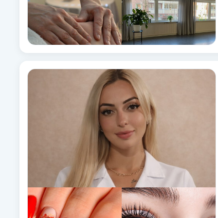
Fransk manikyr
Fransrengöring
Frekvensterapi
Friskvård
Friskvårdsmassage
Frisör
Funktionsanalys
Färgning