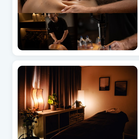
Eyeliner-tatuering
F
Face framing
Faceliftmassage
Fet hårbotten
Fettreducering
Fibromassage
Fillers
Fotmassage