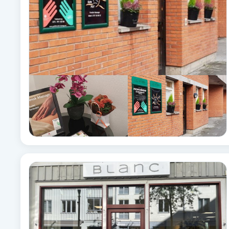
Babylights
Balayage
Bambumassage
Barber
Barnklippning
BIAB
Blowout
Bottenfärg