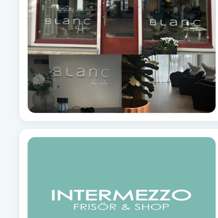
Brynformning
Brynfärgning
Brynplockning
Bröllopsuppsättning
C
Celluliter
Coachning
Color correction