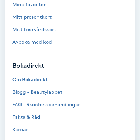
Terapi
Mina favoriter
Mitt presentkort
Thaimassage
Mitt friskvårdskort
Toning
Avboka med kod
Torr hårbotten
Bokadirekt
Torrborstning
Om Bokadirekt
Triggerpunktsmassage
Blogg - Beautylabbet
FAQ - Skönhetsbehandlingar
Trådning
Fakta & Råd
Träning
Karriär