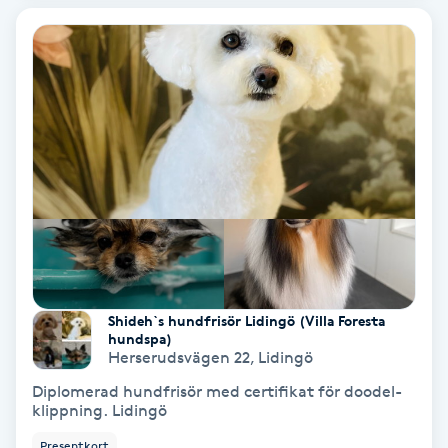
Medium
Megavolymfransar
Melasma
Mesoterapi
MicroPen
Microshading
Shideh`s hundfrisör Lidingö (Villa Foresta
hundspa)
Herserudsvägen 22
,
Lidingö
Mixfransar
Diplomerad hundfrisör med certifikat för doodel-
N
klippning. Lidingö
Nagelförlängning
Presentkort