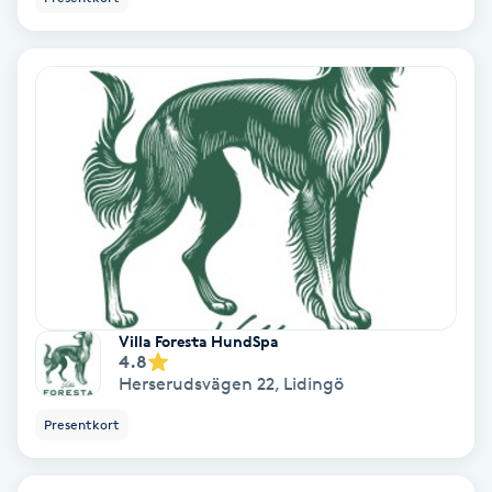
Nagelförlängning akryl
Nagelförlängning gelé
Nagelförlängning glasfiber
Nagelförlängning silke
Nagelförstärkning
Villa Foresta HundSpa
4.8
Nagelklippning
Herserudsvägen 22
,
Lidingö
Nagelsvamp
Presentkort
Nageltrång