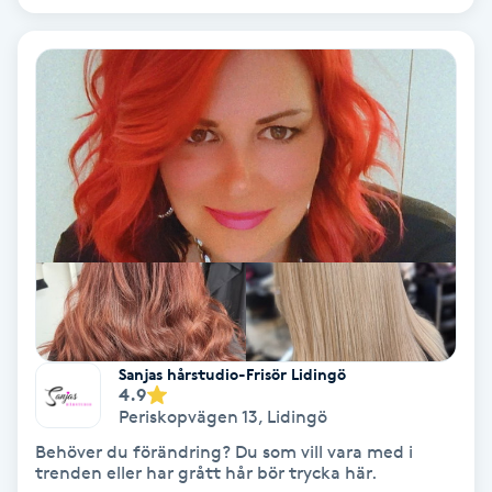
Bottenfärg
Brynformning
Brynfärgning
Brynplockning
Bröllopsuppsättning
C
Sanjas hårstudio-Frisör Lidingö
Celluliter
4.9
Periskopvägen 13
,
Lidingö
Coachning
Behöver du förändring? Du som vill vara med i
trenden eller har grått hår bör trycka här.