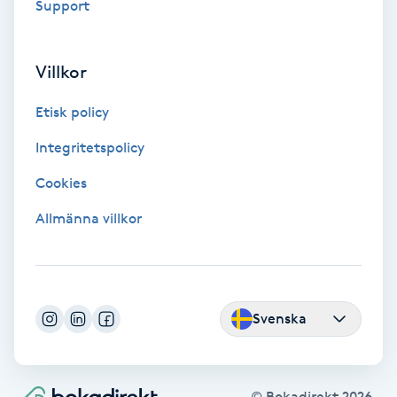
Tvätt & Fön
Support
V
Villkor
Vaccination
Etisk policy
Vampyrbehandling
Integritetspolicy
Vaxning
Cookies
Allmänna villkor
Vaxning brasiliansk
Veterinär
Svenska
Vibrationsmassage
Vinyasa Yoga
© Bokadirekt
2026