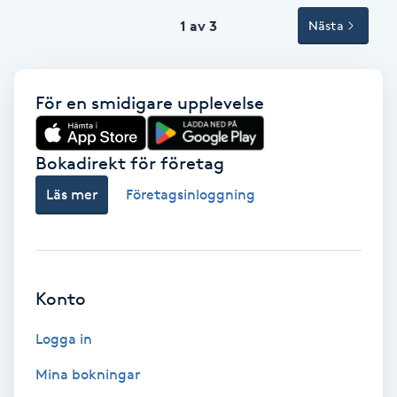
1 av 3
Nästa
Svettbehandling
T
För en smidigare upplevelse
Tuina-massage
Taktil massage
Bokadirekt för företag
Läs mer
Företagsinloggning
Tandblekning
Tandläkare
Konto
Tatuering
Logga in
Tatueringsborttagning
Mina bokningar