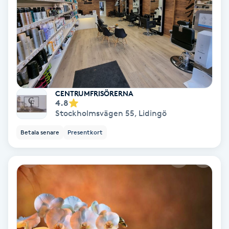
IPL
IPL hårborttagning
IR-massage
CENTRUMFRISÖRERNA
J
4.8
Stockholmsvägen 55
,
Lidingö
Japansk massage
Betala senare
Presentkort
K
K18
Katun fransar
Kemisk peeling