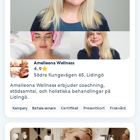
Skoinlägg
Skägg
Skäggfärgning
Amelleona Wellness
Skäggklippning
4.9
Södra Kungsvägen 65
,
Lidingö
Skäggtrimmning
Amelleona Wellness erbjuder coachning,
stödsamtal, och holistiska behandlingar på
Lidingö.
Skönhet
Kampanj
Betala senare
Certifikat
Presentkort
Friskvård
Slingor
Sockring