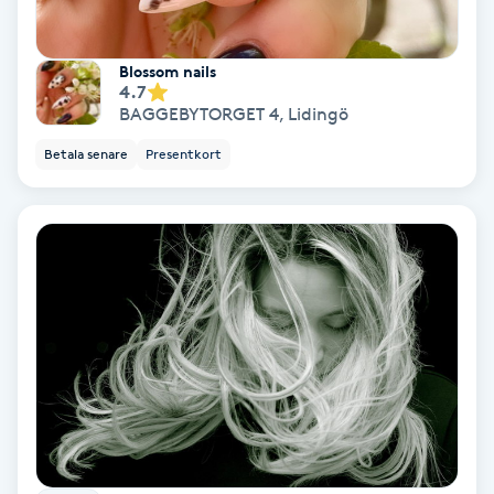
Koppningsmassage
Blossom nails
4.7
Kosmetisk tatuering
BAGGEBYTORGET 4
,
Lidingö
Betala senare
Presentkort
Kostrådgivning
Kroppsinpackning
Kroppspeeling
Käkledsbehandling
Kärlbehandling
L