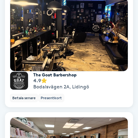
Hypnos
Hårborttagning
Hårbottenbehandling
Hårförlängning
The Goat Barbershop
Hårvård
4.9
Bodalsvägen 2A
,
Lidingö
Hälsa
Betala senare
Presentkort
Hälsprickor
I
Idrottsmassage