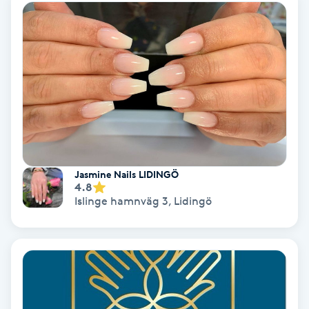
Personlig tränare
Picolaser
Piercing
Pigmentbehandling
Jasmine Nails LIDINGÖ
Pigmentfläckar
4.8
Islinge hamnväg 3
,
Lidingö
Plastikkirurgi
Powder brows
Power Yoga