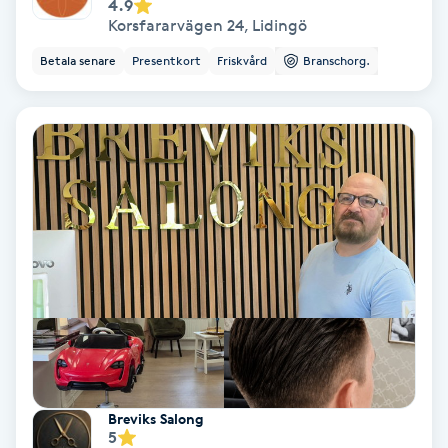
4.9
Korsfararvägen 24
,
Lidingö
Fransförlängning Volym
Betala senare
Presentkort
Friskvård
Branschorg.
Fransk manikyr
Fransrengöring
Frekvensterapi
Friskvård
Friskvårdsmassage
Frisör
Funktionsanalys
Breviks Salong
5