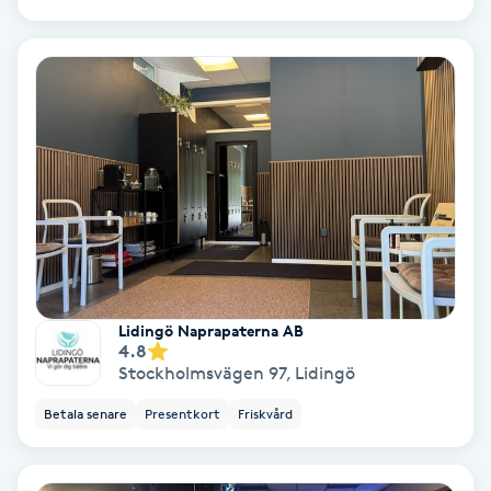
Hollywood Peel
Hot Stone Massage
Hot yoga
Hudföryngring
Huduppstramning
Hudvård
Lidingö Naprapaterna AB
4.8
Stockholmsvägen 97
,
Lidingö
Hyaluronsyra
Betala senare
Presentkort
Friskvård
Hyperhidros