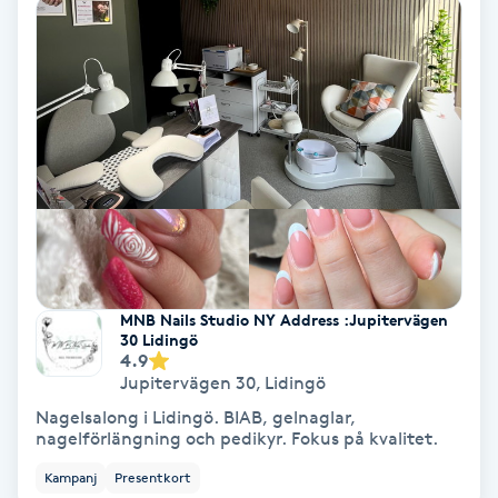
Ansiktsbehandling djuprengörande
B
Babylights
Balayage
Bambumassage
Barber
MNB Nails Studio NY Address :Jupitervägen
30 Lidingö
Barnklippning
4.9
Jupitervägen 30
,
Lidingö
Nagelsalong i Lidingö. BIAB, gelnaglar,
BIAB
nagelförlängning och pedikyr. Fokus på kvalitet.
Kampanj
Presentkort
Blowout