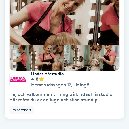
Spa
Spa manikyr & pedikyr
Spa-manikyr
Spa-pedikyr
Lindas Hårstudio
Spraytan
4.8
Herserudsvägen 12
,
Lidingö
Stylist
Hej och välkommen till mig på Lindas Hårstudio!
Här möts du av en lugn och skön stund p...
Sugaring
Presentkort
Svensk massage