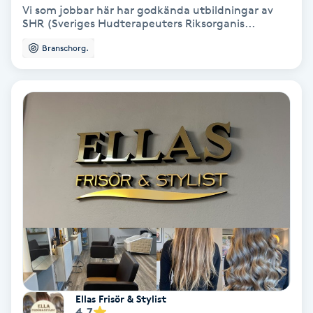
Extensions borttagning
Vi som jobbar här har godkända utbildningar av
SHR (Sveriges Hudterapeuters Riksorganis...
Eyeliner-tatuering
Branschorg.
F
Face framing
Faceliftmassage
Fet hårbotten
Fettreducering
Fibromassage
Fillers
Ellas Frisör & Stylist
4.7