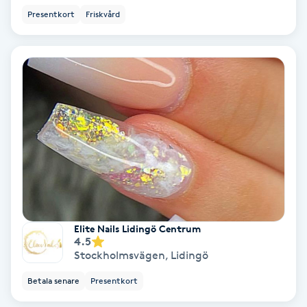
Lymfmassage
Presentkort
Friskvård
Läpptatuering
M
Makeup
Manikyr & Pedikyr
Massage
Medial vägledning
Elite Nails Lidingö Centrum
4.5
Medicinsk massage
Stockholmsvägen
,
Lidingö
Betala senare
Presentkort
Meditation