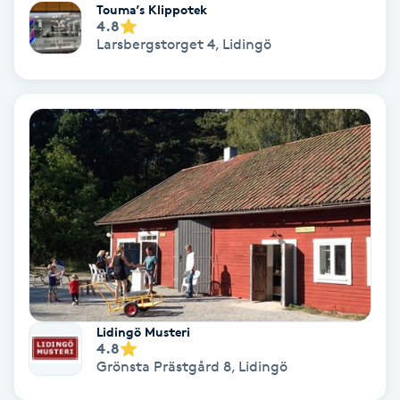
Touma’s Klippotek
4.8
Larsbergstorget 4
,
Lidingö
Nagelvård
Naglar borttagning
Naglar reparation
Naprapati
Navelpiercing
NBE-massage
Lidingö Musteri
Ny frisyr
4.8
Grönsta Prästgård 8
,
Lidingö
O