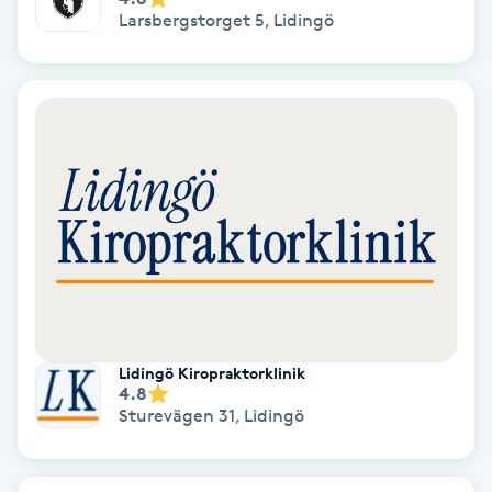
Larsbergstorget 5
,
Lidingö
Osteopati
P
Paraffinbehandling
Pedikyr
Pensionärklippning
Permanent
Permanent hårborttagning
Lidingö Kiropraktorklinik
4.8
Sturevägen 31
,
Lidingö
Permanent ögonbrynsmakeup
Personal shopper