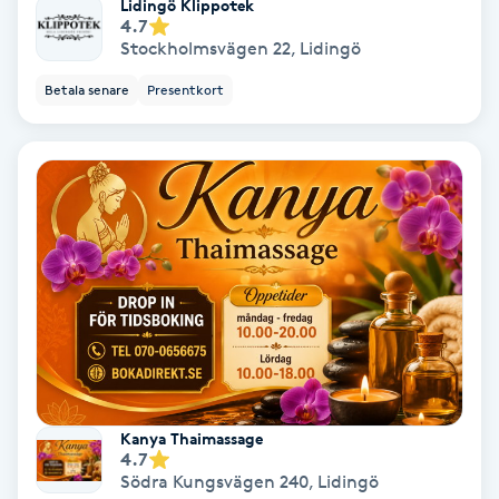
Laserbehandling
Lidingö Klippotek
4.7
Stockholmsvägen 22
,
Lidingö
Lashlift Keratin
Betala senare
Presentkort
LED-ljusterapi
Liktornar
LPG
LPG-behandling
LPG-massage
Kanya Thaimassage
Luggklippning
4.7
Södra Kungsvägen 240
,
Lidingö