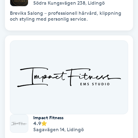
Södra Kungsvägen 238
,
Lidingö
Färgning
Breviks Salong – professionell hårvård, klippning
och styling med personlig service.
Föning
G
Gel naglar
Gelenaglar
Gellack
Gellack med förstärkning
Impact Fitness
Gravidmassage
4.9
Sagavägen 14
,
Lidingö
Gravidyoga