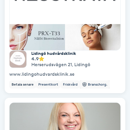
Samtalsterapi
Senioryoga
Shiatsu
Lidingö hudvårdsklinik
4.9
Singelfransar
Herserudsvägen 21
,
Lidingö
www.lidingohudvardsklinik.se
Sjukgymnastik
Betala senare
Presentkort
Friskvård
Branschorg.
Skalpmassage
Skinbooster
Sklerosering