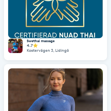
PRP (Platelet Rich Plasma)
PRX-T33
Psoriasis
Swethai massage
4.7
Kostervägen 3
,
Lidingö
PT
R
Radiofrekvens
Rakning
Reflexologi