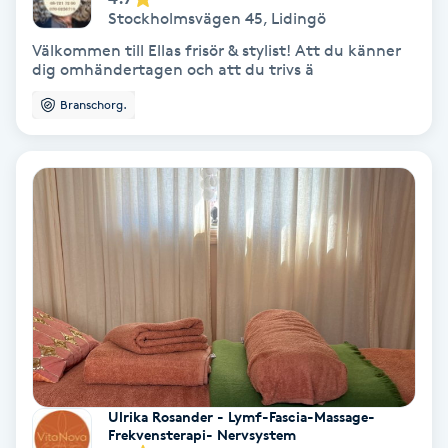
Stockholmsvägen 45
,
Lidingö
Fotmassage
Välkommen till Ellas frisör & stylist! Att du känner
dig omhändertagen och att du trivs ä
Fotsvamp
Branschorg.
Fotvård
Fransar
Fransborttagning
Fransfärgning
Fransförlängning
Ulrika Rosander - Lymf-Fascia-Massage-
Fransförlängning Megavolym
Frekvensterapi- Nervsystem