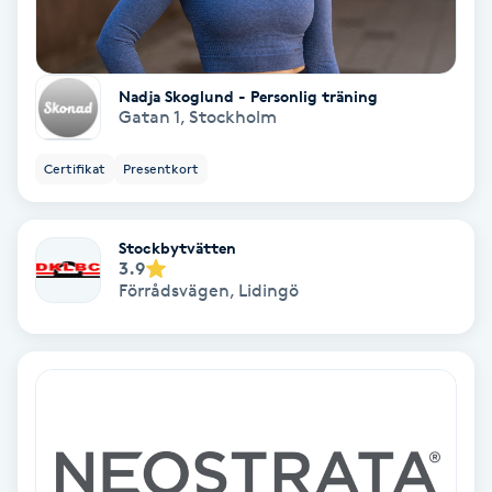
Regndroppsmassage
Reiki
Nadja Skoglund - Personlig träning
Gatan 1
,
Stockholm
Reikihealing
Certifikat
Presentkort
Reiki massage
Stockbytvätten
Restorative Yoga
3.9
Förrådsvägen
,
Lidingö
Rosacea
Rosenmetoden
Ryggmassage
S