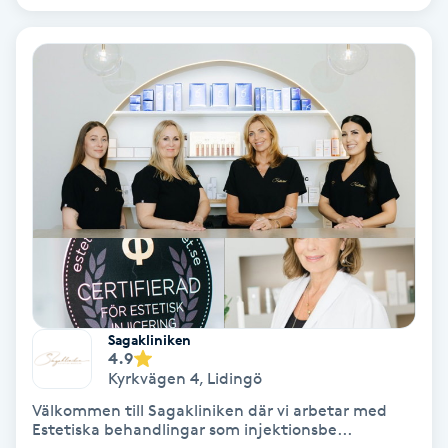
Gruppträning
Gua Sha-massage
H
Hatha Yoga
Headspa
Healing
Sagakliniken
Herrklippning
4.9
Kyrkvägen 4
,
Lidingö
Välkommen till Sagakliniken där vi arbetar med
HIFU
Estetiska behandlingar som injektionsbe...