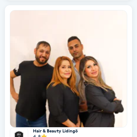
Olaplex
Olaplexbehandling
Ombre
Ombre brows
Ombre naglar
Optiker
Ortobionomi
Ortopedi
Hair & Beauty Lidingö
4.8