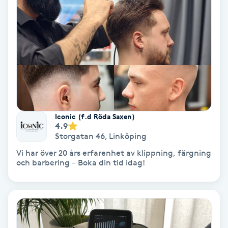
PRP (Platelet Rich Plasma)
PRX-T33
Psoriasis
PT
Iconic (f.d Röda Saxen)
R
4.9
Storgatan 46
,
Linköping
Radiofrekvens
Vi har över 20 års erfarenhet av klippning, färgning
och barbering – Boka din tid idag!
Rakning
Reflexologi