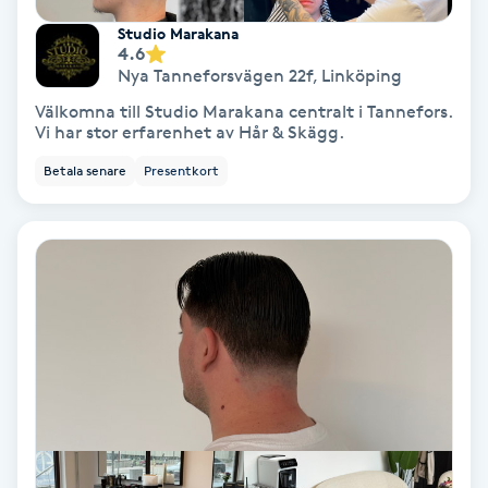
Studio Marakana
4.6
Gruppträning
Nya Tanneforsvägen 22f
,
Linköping
Välkomna till Studio Marakana centralt i Tannefors.
Gua Sha-massage
Vi har stor erfarenhet av Hår & Skägg.
H
Betala senare
Presentkort
Hatha Yoga
Headspa
Healing
Herrklippning
HIFU