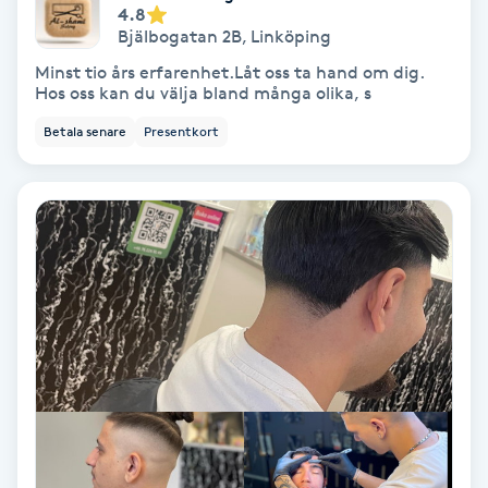
4.8
Färgning
Bjälbogatan 2B
,
Linköping
Minst tio års erfarenhet.Låt oss ta hand om dig.
Föning
Hos oss kan du välja bland många olika, s
G
Betala senare
Presentkort
Gel naglar
Gelenaglar
Gellack
Gellack med förstärkning
Gravidmassage
Gravidyoga