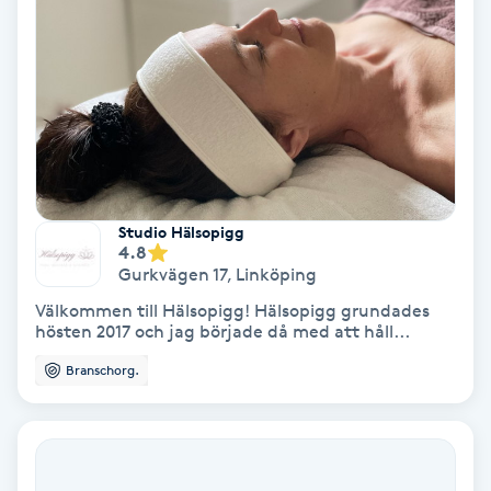
Medium
Megavolymfransar
Melasma
Mesoterapi
Studio Hälsopigg
4.8
Gurkvägen 17
,
Linköping
MicroPen
Välkommen till Hälsopigg! Hälsopigg grundades
hösten 2017 och jag började då med att håll...
Microshading
Branschorg.
Mixfransar
N
Nagelförlängning