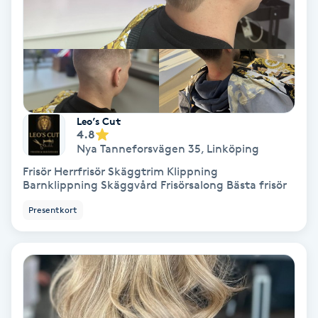
Laserbehandling
Lashlift Keratin
LED-ljusterapi
Leo’s Cut
Liktornar
4.8
Nya Tanneforsvägen 35
,
Linköping
LPG
Frisör Herrfrisör Skäggtrim Klippning
Barnklippning Skäggvård Frisörsalong Bästa frisör
LPG-behandling
Presentkort
LPG-massage
Luggklippning