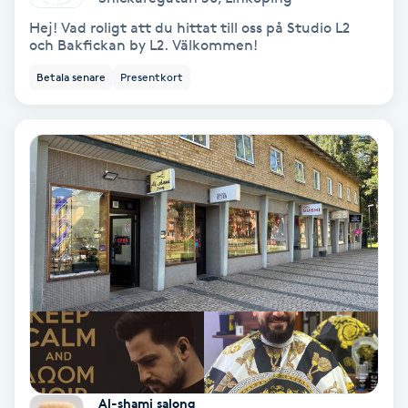
Fransförlängning Volym
Hej! Vad roligt att du hittat till oss på Studio L2
och Bakfickan by L2. Välkommen!
Fransk manikyr
Betala senare
Presentkort
Fransrengöring
Frekvensterapi
Friskvård
Friskvårdsmassage
Frisör
Funktionsanalys
Al-shami salong