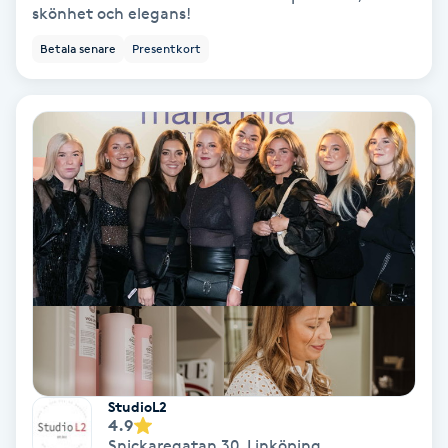
skönhet och elegans!
Fotmassage
Betala senare
Presentkort
Fotsvamp
Fotvård
Fransar
Fransborttagning
Fransfärgning
Fransförlängning
StudioL2
Fransförlängning Megavolym
4.9
Snickaregatan 30
,
Linköping