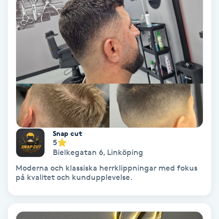
Olaplex
Olaplexbehandling
Ombre
Ombre brows
Ombre naglar
Snap cut
5
Optiker
Bielkegatan 6
,
Linköping
Moderna och klassiska herrklippningar med fokus
Ortobionomi
på kvalitet och kundupplevelse.
Ortopedi