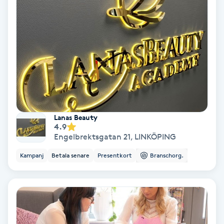
Osteopati
P
Paraffinbehandling
Pedikyr
Pensionärklippning
Lanas Beauty
4.9
Permanent
Engelbrektsgatan 21
,
LINKÖPING
Kampanj
Betala senare
Presentkort
Branschorg.
Permanent hårborttagning
Permanent ögonbrynsmakeup
Personal shopper