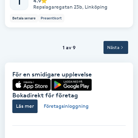
T
4.9
Tvätt & Fön
Repslagaregatan 23b
,
Linköping
V
Betala senare
Presentkort
Vaccination
Vampyrbehandling
1 av 9
Nästa
Vaxning
För en smidigare upplevelse
Vaxning brasiliansk
Bokadirekt för företag
Veterinär
Läs mer
Företagsinloggning
Vibrationsmassage
Vinyasa Yoga