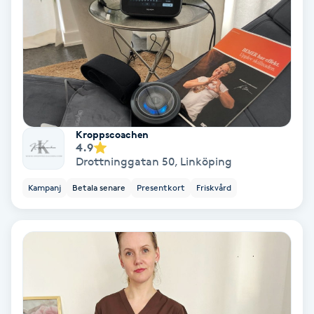
Regndroppsmassage
Reiki
Reikihealing
Reiki massage
Kroppscoachen
4.9
Drottninggatan 50
,
Linköping
Restorative Yoga
Kampanj
Betala senare
Presentkort
Friskvård
Rosacea
Rosenmetoden
Ryggmassage
S