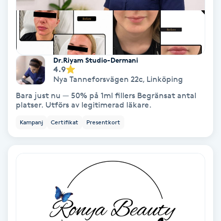
Hypnos
Hårborttagning
Dr.Riyam Studio-Dermani
Hårbottenbehandling
4.9
Nya Tanneforsvägen 22c
,
Linköping
Hårförlängning
Bara just nu — 50% på 1ml fillers Begränsat antal
platser. Utförs av legitimerad läkare.
Hårvård
Kampanj
Certifikat
Presentkort
Hälsa
Hälsprickor
I
Idrottsmassage