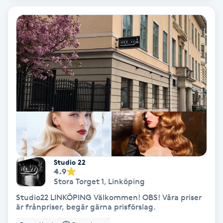
Bottenfärg
Brynformning
Brynfärgning
Brynplockning
Bröllopsuppsättning
C
Studio 22
4.9
Celluliter
Stora Torget 1
,
Linköping
Studio22 LINKÖPING Välkommen! OBS! Våra priser
Coachning
är frånpriser, begär gärna prisförslag.