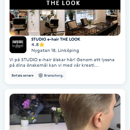
Koppningsmassage
Kosmetisk tatuering
STUDIO e-hair THE LOOK
Kostrådgivning
4.8
Nygatan 18
,
Linköping
Kroppsinpackning
Vi på STUDIO e-hair älskar hår! Genom att lyssna
på dina önskemål kan vi med vår kreati...
Kroppspeeling
Betala senare
Branschorg.
Käkledsbehandling
Kärlbehandling
L