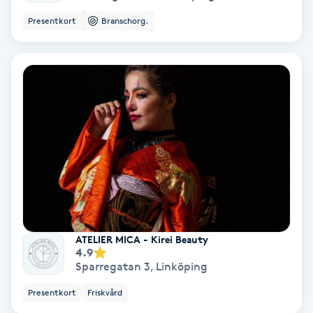
Presentkort
Branschorg.
Svettbehandling
T
Tuina-massage
Taktil massage
Tandblekning
Tandläkare
Tatuering
ATELIER MICA - Kirei Beauty
4.9
Sparregatan 3
,
Linköping
Tatueringsborttagning
Presentkort
Friskvård