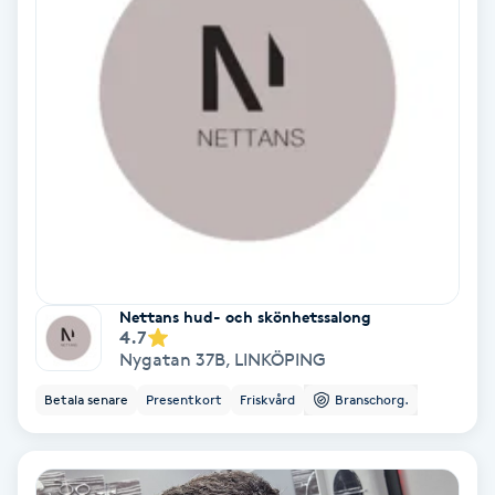
Nagelvård
Naglar borttagning
Naglar reparation
Naprapati
Navelpiercing
Nettans hud- och skönhetssalong
4.7
Nygatan 37B
,
LINKÖPING
NBE-massage
Betala senare
Presentkort
Friskvård
Branschorg.
Ny frisyr
O