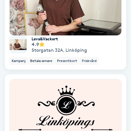
Samtalsterapi
Senioryoga
Leva&Vackert
Shiatsu
4.9
Storgatan 32A
,
Linköping
Singelfransar
Kampanj
Betala senare
Presentkort
Friskvård
Sjukgymnastik
Skalpmassage
Skinbooster
Sklerosering