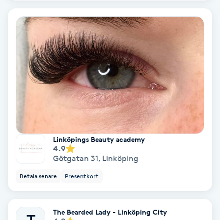
Terapi
Thaimassage
Toning
Torr hårbotten
Torrborstning
Triggerpunktsmassage
Linköpings Beauty academy
4.9
Götgatan 31
,
Linköping
Trådning
Betala senare
Presentkort
Träning
The Bearded Lady - Linköping City