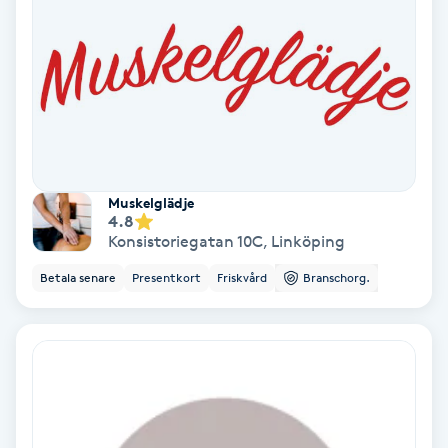
Nagelförlängning akryl
Nagelförlängning gelé
Nagelförlängning glasfiber
Muskelglädje
Nagelförlängning silke
4.8
Konsistoriegatan 10C
,
Linköping
Nagelförstärkning
Betala senare
Presentkort
Friskvård
Branschorg.
Nagelklippning
Nagelsvamp
Nageltrång