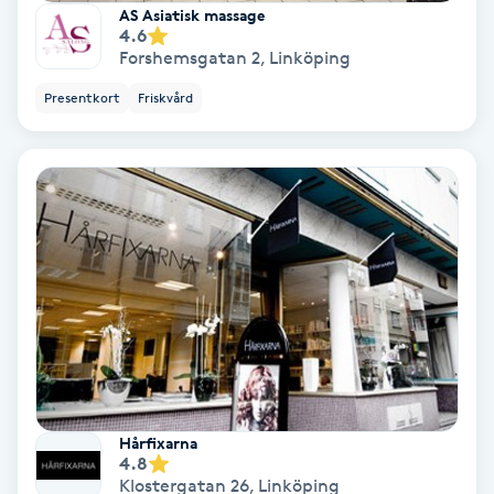
AS Asiatisk massage
4.6
Spa
Forshemsgatan 2
,
Linköping
Presentkort
Friskvård
Spa manikyr & pedikyr
Spa-manikyr
Spa-pedikyr
Spraytan
Stylist
Sugaring
Hårfixarna
4.8
Svensk massage
Klostergatan 26
,
Linköping