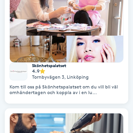
Personlig tränare
Picolaser
Piercing
Pigmentbehandling
Skönhetspalatset
4.9
Tornbyvägen 3
,
Linköping
Pigmentfläckar
Kom till oss på Skönhetspalatset om du vill bli väl
omhändertagen och koppla av i en lu...
Plastikkirurgi
Powder brows
Power Yoga