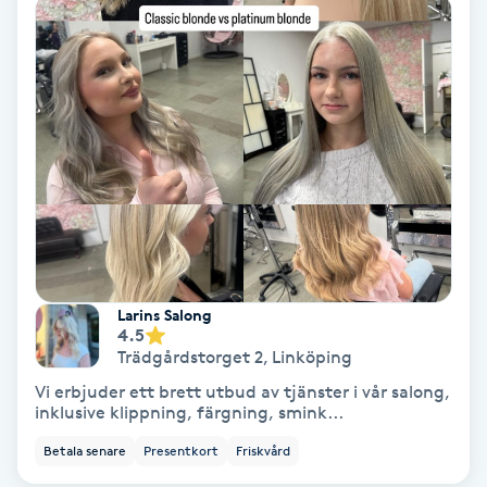
Ansiktsbehandling djuprengörande
B
Babylights
Balayage
Bambumassage
Barber
Larins Salong
4.5
Barnklippning
Trädgårdstorget 2
,
Linköping
Vi erbjuder ett brett utbud av tjänster i vår salong,
BIAB
inklusive klippning, färgning, smink...
Betala senare
Presentkort
Friskvård
Blowout