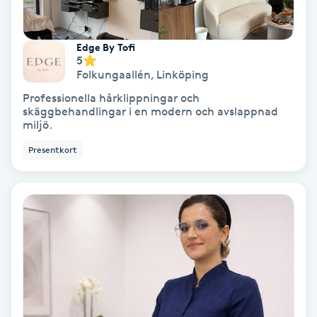
Hollywood Peel
Edge By Tofi
Hot Stone Massage
5
Folkungaallén
,
Linköping
Hot yoga
Professionella hårklippningar och
skäggbehandlingar i en modern och avslappnad
miljö.
Hudföryngring
Presentkort
Huduppstramning
Hudvård
Hyaluronsyra
Hyperhidros