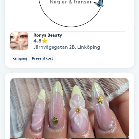
IPL
IPL hårborttagning
Ronya Beauty
4.8
Järnvägsgatan 2B
,
Linköping
IR-massage
J
Kampanj
Presentkort
Japansk massage
K
K18
Katun fransar
Kemisk peeling