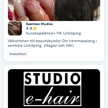
Keratinbehandling
Kinesiologi
Seamless Studios
4.8
Kunskapslänken 114
,
Linköping
Kinesisk medicin
Välkommen till beautybylollo! Din hemmasalong i
centrala Linköping. (Naglar och Hår)
Kiropraktik
Presentkort
Klangmassage
Klippning
Klippning & Slingor
Klippning ungdom