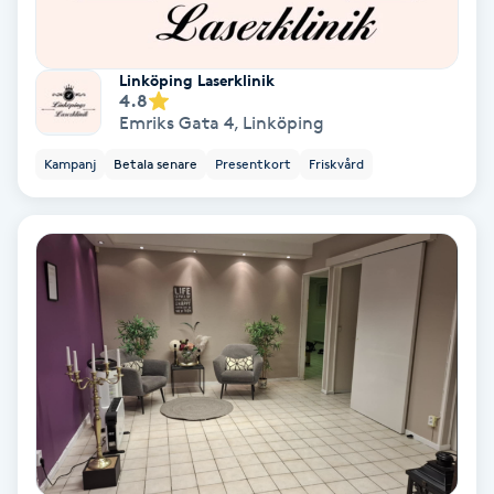
Skoinlägg
Linköping Laserklinik
4.8
Skägg
Emriks Gata 4
,
Linköping
Skäggfärgning
Kampanj
Betala senare
Presentkort
Friskvård
Skäggklippning
Skäggtrimmning
Skönhet
Slingor
Sockring