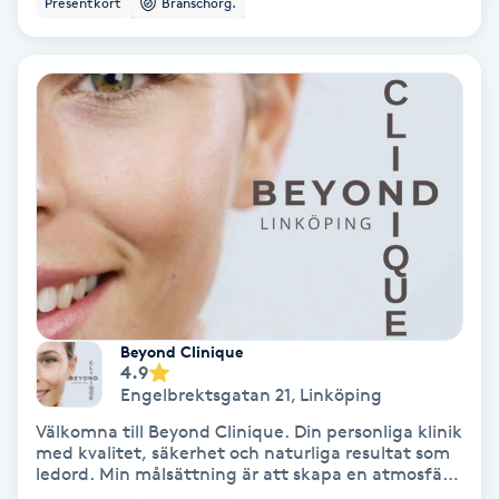
Presentkort
Branschorg.
Color correction
Cryoterapi
D
Damklippning
Dermapen
Diamantslipning
E
Beyond Clinique
4.9
Enzympeeling
Engelbrektsgatan 21
,
Linköping
Välkomna till Beyond Clinique. Din personliga klinik
Extensions
med kvalitet, säkerhet och naturliga resultat som
ledord. Min målsättning är att skapa en atmosfär
där du kan känna dig lugn och trygg. Här erbjuds