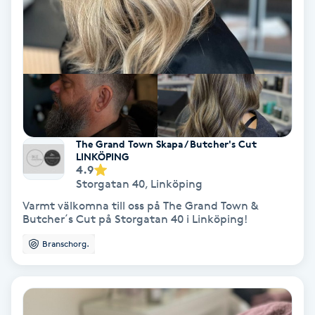
Lymfmassage
Läpptatuering
M
Makeup
Manikyr & Pedikyr
The Grand Town Skapa / Butcher's Cut
LINKÖPING
4.9
Massage
Storgatan 40
,
Linköping
Varmt välkomna till oss på The Grand Town &
Medial vägledning
Butcher´s Cut på Storgatan 40 i Linköping!
Branschorg.
Medicinsk massage
Meditation