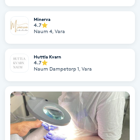
Extensions borttagning
Eyeliner-tatuering
Minerva
4.7
F
Naum 4
,
Vara
Face framing
Huttla Kvarn
Faceliftmassage
4.7
Naum Dampetorp 1
,
Vara
Fet hårbotten
Fettreducering
Fibromassage
Fillers