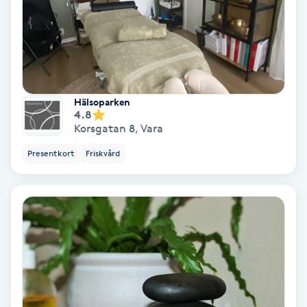
Ansiktsbehandling djuprengörande
B
Babylights
Hälsoparken
Balayage
4.8
Korsgatan 8
,
Vara
Bambumassage
Presentkort
Friskvård
Barber
Barnklippning
BIAB
Blowout