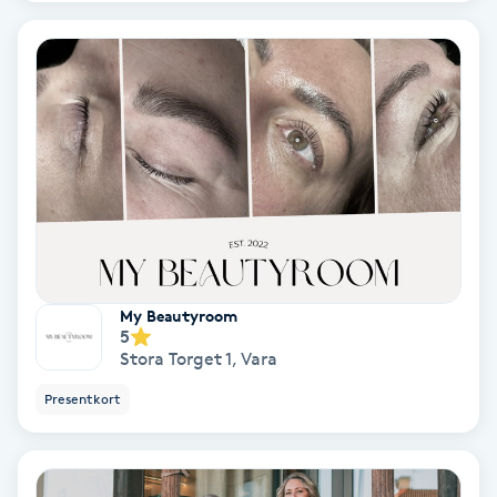
Hypnos
Hårborttagning
Hårbottenbehandling
Hårförlängning
Hårvård
My Beautyroom
Hälsa
5
Stora Torget 1
,
Vara
Hälsprickor
Presentkort
I
Idrottsmassage