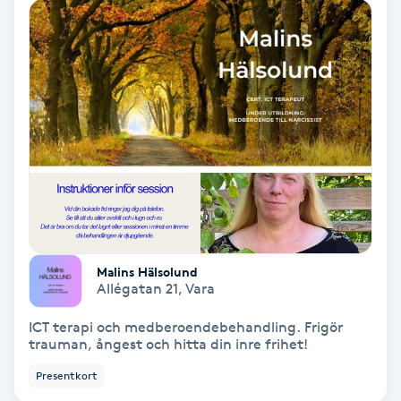
Hollywood Peel
Hot Stone Massage
Hot yoga
Hudföryngring
Huduppstramning
Hudvård
Malins Hälsolund
Allégatan 21
,
Vara
Hyaluronsyra
ICT terapi och medberoendebehandling. Frigör
trauman, ångest och hitta din inre frihet!
Hyperhidros
Presentkort