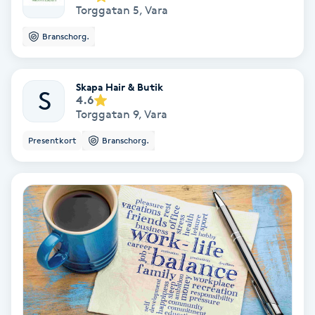
Torggatan 5
,
Vara
Färgning
Branschorg.
Föning
G
Skapa Hair & Butik
S
4.6
Torggatan 9
,
Vara
Gel naglar
Presentkort
Branschorg.
Gelenaglar
Gellack
Gellack med förstärkning
Gravidmassage
Gravidyoga