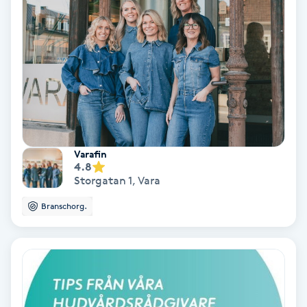
IPL
IPL hårborttagning
IR-massage
J
Varafin
Japansk massage
4.8
Storgatan 1
,
Vara
K
Branschorg.
K18
Katun fransar
Kemisk peeling