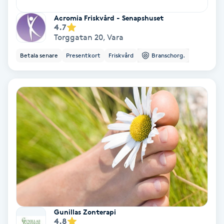
Fransförlängning Volym
Acromia Friskvård - Senapshuset
4.7
Torggatan 20
,
Vara
Fransk manikyr
Betala senare
Presentkort
Friskvård
Branschorg.
Fransrengöring
Frekvensterapi
Friskvård
Friskvårdsmassage
Frisör
Funktionsanalys
Gunillas Zonterapi
4.8