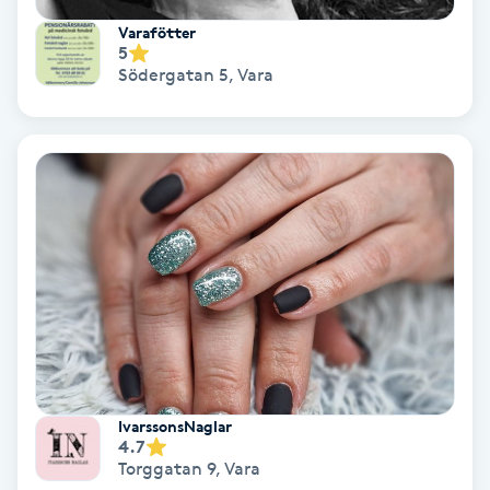
Color correction
Varafötter
5
Cryoterapi
Södergatan 5
,
Vara
D
Damklippning
Dermapen
Diamantslipning
E
Enzympeeling
IvarssonsNaglar
Extensions
4.7
Torggatan 9
,
Vara