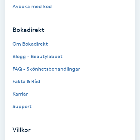
Laserbehandling
Avboka med kod
Lashlift Keratin
Bokadirekt
LED-ljusterapi
Om Bokadirekt
Liktornar
Blogg - Beautylabbet
FAQ - Skönhetsbehandlingar
LPG
Fakta & Råd
LPG-behandling
Karriär
LPG-massage
Support
Luggklippning
Villkor