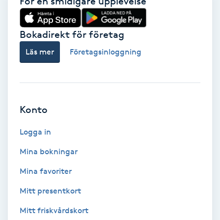
För en smidigare upplevelse
Koppningsmassage
Bokadirekt för företag
Kosmetisk tatuering
Läs mer
Företagsinloggning
Kostrådgivning
Kroppsinpackning
Konto
Kroppspeeling
Logga in
Mina bokningar
Käkledsbehandling
Mina favoriter
Kärlbehandling
Mitt presentkort
L
Mitt friskvårdskort