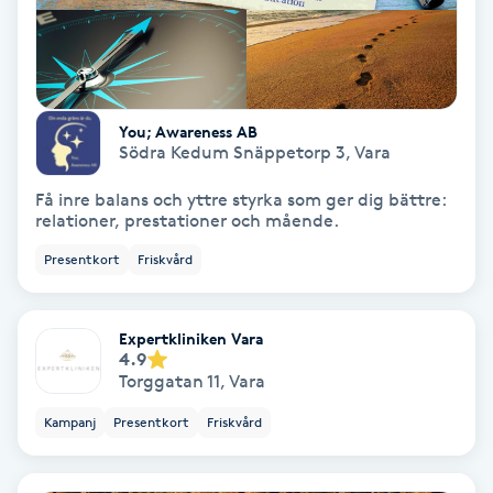
Gruppträning
Gua Sha-massage
You; Awareness AB
Södra Kedum Snäppetorp 3
,
Vara
H
Få inre balans och yttre styrka som ger dig bättre:
Hatha Yoga
relationer, prestationer och mående.
Presentkort
Friskvård
Headspa
Healing
Expertkliniken Vara
4.9
Torggatan 11
,
Vara
Herrklippning
Kampanj
Presentkort
Friskvård
HIFU