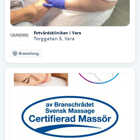
Fotmassage
Fotsvamp
Fotvårdskliniken i Vara
Torggatan 5
,
Vara
Fotvård
Branschorg.
Fransar
Fransborttagning
Fransfärgning
Fransförlängning
Fransförlängning Megavolym