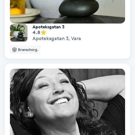
Bottenfärg
Apoteksgatan 3
Brynformning
4.8
Apoteksgatan 3
,
Vara
Brynfärgning
Branschorg.
Brynplockning
Bröllopsuppsättning
C
Celluliter
Coachning