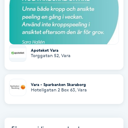
Keratinbehandling
Kinesiologi
Kinesisk medicin
Apoteket Vara
Torggatan 52
,
Vara
Kiropraktik
Klangmassage
Vara - Sparbanken Skaraborg
Hotellgatan 2 Box 63
,
Vara
Klippning
Klippning & Slingor
Klippning ungdom