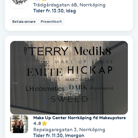
Trädgårdsgatan 6B
,
Norrköping
Fotmassage
Tider fr. 13:30, Idag
Betala senare
Presentkort
Fotsvamp
Fotvård
Fransar
Fransborttagning
Fransfärgning
Fransförlängning
Make Up Center Norrköping fd Makeupstore
4.8
Fransförlängning Megavolym
Repslagaregatan 3
,
Norrköping
Tider fr. 11:30, Imorgon