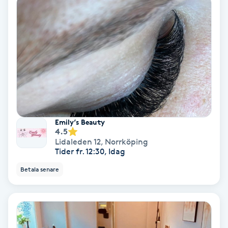
Nagelvård
Naglar borttagning
Naglar reparation
Naprapati
Emily’s Beauty
4.5
Navelpiercing
Lidaleden 12
,
Norrköping
Tider fr. 12:30, Idag
NBE-massage
Betala senare
Ny frisyr
O