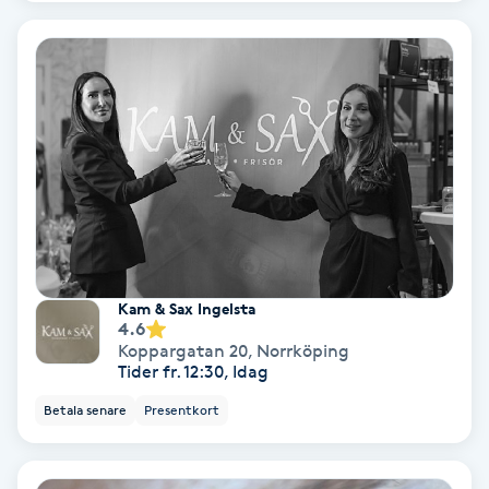
Nagelförlängning akryl
Nagelförlängning gelé
Nagelförlängning glasfiber
Nagelförlängning silke
Nagelförstärkning
Kam & Sax Ingelsta
4.6
Koppargatan 20
,
Norrköping
Nagelklippning
Tider fr. 12:30, Idag
Betala senare
Presentkort
Nagelsvamp
Nageltrång