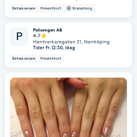
Fransförlängning Volym
Betala senare
Presentkort
Branschorg.
Fransk manikyr
Polisongen AB
P
4.7
Hantverkaregatan 31
,
Norrköping
Fransrengöring
Tider fr. 12:30, Idag
Betala senare
Presentkort
Frekvensterapi
Friskvård
Friskvårdsmassage
Frisör
Funktionsanalys