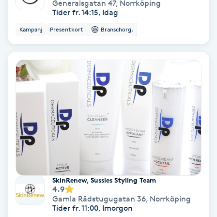
Generalsgatan 47
,
Norrköping
Hollywood Peel
Tider fr. 14:15, Idag
Kampanj
Presentkort
Branschorg.
Hot Stone Massage
Hot yoga
Hudföryngring
Huduppstramning
Hudvård
Hyaluronsyra
SkinRenew, Sussies Styling Team
4.9
Gamla Rådstugugatan 36
,
Norrköping
Hyperhidros
Tider fr. 11:00, Imorgon