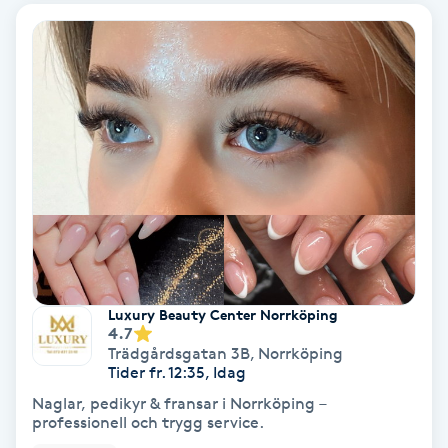
Ansiktsbehandling djuprengörande
B
Babylights
Balayage
Bambumassage
Barber
Luxury Beauty Center Norrköping
Barnklippning
4.7
Trädgårdsgatan 3B
,
Norrköping
Tider fr. 12:35, Idag
BIAB
Naglar, pedikyr & fransar i Norrköping –
professionell och trygg service.
Blowout