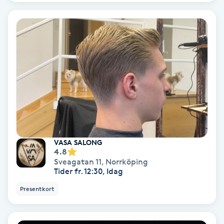
IPL
IPL hårborttagning
IR-massage
J
Japansk massage
K
VASA SALONG
4.8
K18
Sveagatan 11
,
Norrköping
Tider fr. 12:30, Idag
Katun fransar
Presentkort
Kemisk peeling