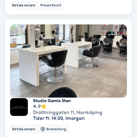
Betala senare
Presentkort
Hypnos
Hårborttagning
Hårbottenbehandling
Hårförlängning
Hårvård
Hälsa
Studio Gamla Stan
4.9
Hälsprickor
Drottninggatan 11
,
Norrköping
Tider fr. 14:00, Imorgon
I
Betala senare
Branschorg.
Idrottsmassage