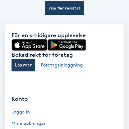
Visa fler resultat
Samtalsterapi
Senioryoga
För en smidigare upplevelse
Shiatsu
Bokadirekt för företag
Singelfransar
Läs mer
Företagsinloggning
Sjukgymnastik
Skalpmassage
Konto
Skinbooster
Logga in
Sklerosering
Mina bokningar