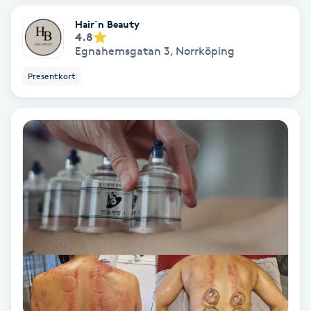
Hair´n Beauty
Personlig tränare
4.8
Egnahemsgatan 3
,
Norrköping
Picolaser
Presentkort
Piercing
Pigmentbehandling
Pigmentfläckar
Plastikkirurgi
Powder brows
Power Yoga