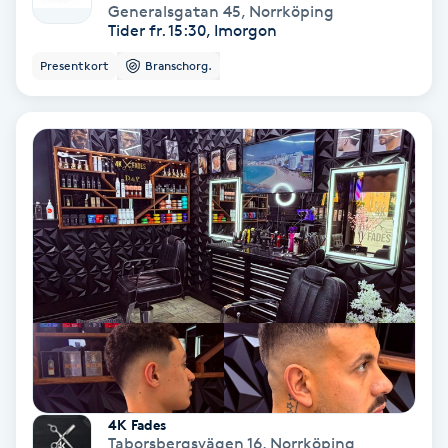
Generalsgatan 45
,
Norrköping
Tider fr. 15:30, Imorgon
Koppningsmassage
Presentkort
Branschorg.
Kosmetisk tatuering
Kostrådgivning
Kroppsinpackning
Kroppspeeling
Käkledsbehandling
Kärlbehandling
L
4K Fades
Taborsbergsvägen 16
,
Norrköping