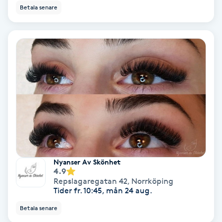
Betala senare
Medium
Megavolymfransar
Melasma
Mesoterapi
MicroPen
Microshading
Nyanser Av Skönhet
4.9
Mixfransar
Repslagaregatan 42
,
Norrköping
Tider fr. 10:45, mån 24 aug.
N
Betala senare
Nagelförlängning