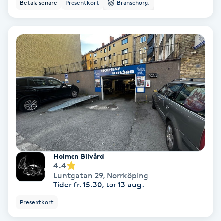
Betala senare
Presentkort
Branschorg.
Osteopati
P
Paraffinbehandling
Pedikyr
Pensionärklippning
Permanent
Holmen Bilvård
Permanent hårborttagning
4.4
Luntgatan 29
,
Norrköping
Tider fr. 15:30, tor 13 aug.
Permanent ögonbrynsmakeup
Presentkort
Personal shopper