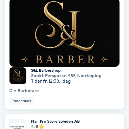
Keratinbehandling
Kinesiologi
Kinesisk medicin
Kiropraktik
S&L Barbershop
Klangmassage
Sankt Persgatan 45F
,
Norrköping
Tider fr. 12:30, Idag
Din Barberare
Klippning
Presentkort
Klippning & Slingor
Nail Pro Store Sweden AB
Klippning ungdom
4.8