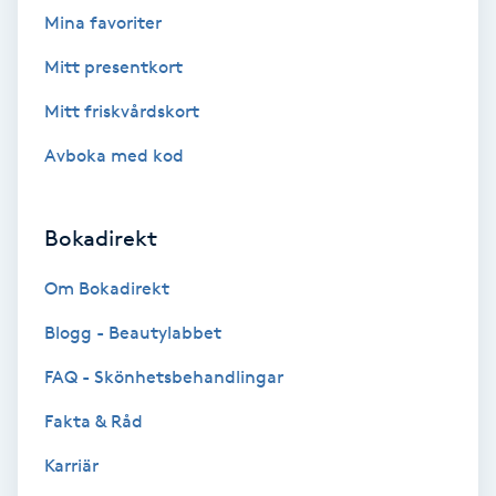
Mina favoriter
Skoinlägg
Mitt presentkort
Skägg
Mitt friskvårdskort
Avboka med kod
Skäggfärgning
Skäggklippning
Bokadirekt
Skäggtrimmning
Om Bokadirekt
Blogg - Beautylabbet
Skönhet
FAQ - Skönhetsbehandlingar
Slingor
Fakta & Råd
Karriär
Sockring