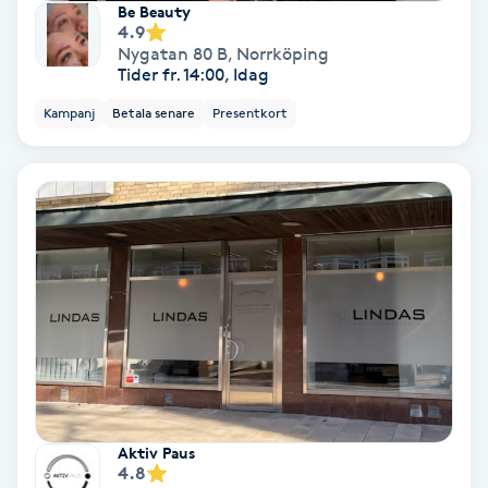
Be Beauty
4.9
Nygatan 80 B
,
Norrköping
Gruppträning
Tider fr. 14:00, Idag
Kampanj
Betala senare
Presentkort
Gua Sha-massage
H
Hatha Yoga
Headspa
Healing
Herrklippning
HIFU
Aktiv Paus
4.8