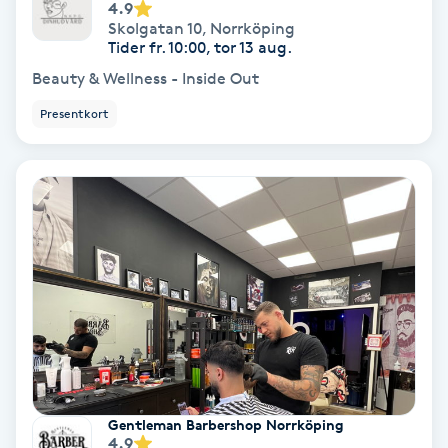
Extensions borttagning
4.9
Skolgatan 10
,
Norrköping
Tider fr. 10:00, tor 13 aug.
Eyeliner-tatuering
Beauty & Wellness - Inside Out
F
Presentkort
Face framing
Faceliftmassage
Fet hårbotten
Fettreducering
Fibromassage
Fillers
Gentleman Barbershop Norrköping
4.9