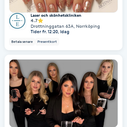
Färgning
Laser och skönhetskliniken
4.7
Föning
Drottninggatan 63A
,
Norrköping
Tider fr. 12:20, Idag
G
Betala senare
Presentkort
Gel naglar
Gelenaglar
Gellack
Gellack med förstärkning
Gravidmassage
Gravidyoga