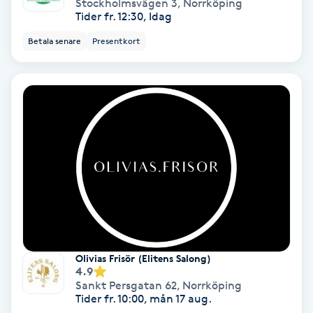
Lymfmassage
Stockholmsvägen 3
,
Norrköping
Tider fr. 12:30, Idag
Läpptatuering
Betala senare
Presentkort
M
Makeup
Manikyr & Pedikyr
Massage
Medial vägledning
Medicinsk massage
Olivias Frisör (Elitens Salong)
4.9
Sankt Persgatan 62
,
Norrköping
Meditation
Tider fr. 10:00, mån 17 aug.