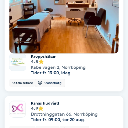
Olaplex
Olaplexbehandling
Ombre
Ombre brows
Kroppshälsan
4.8
Kabelvägen 2
,
Norrköping
Ombre naglar
Tider fr. 13:00, Idag
Betala senare
Branschorg.
Optiker
Ortobionomi
Ranas hudvård
4.9
Drottninggatan 66
,
Norrköping
Ortopedi
Tider fr. 09:00, tor 20 aug.