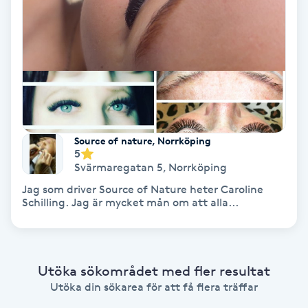
Regndroppsmassage
Reiki
Reikihealing
Reiki massage
Source of nature, Norrköping
5
Restorative Yoga
Svärmaregatan 5
,
Norrköping
Jag som driver Source of Nature heter Caroline
Rosacea
Schilling. Jag är mycket mån om att alla...
Rosenmetoden
Utöka sökområdet med fler resultat
Ryggmassage
Utöka din sökarea för att få flera träffar
S