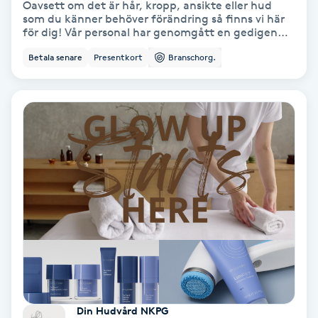
Oavsett om det är hår, kropp, ansikte eller hud
Color correction
som du känner behöver förändring så finns vi här
för dig! Vår personal har genomgått en gedigen
utbildning och har rätt certifieringar för att ta
Cryoterapi
Betala senare
Presentkort
Branschorg.
hand om era behov på ett tryggt och säkert sätt.
D
Vi brinner för skönhet och i vårt utbud finns något
för alla såsom hårklippning, ansiktsbehandling,
permanent hårborttagning med mera. Varmt
Damklippning
välkomna in till vår familjära skönhetssalong för en
kostnadsfri konsultation! Bästa hälsningar, Najats
Skönhetssalong.
Dermapen
Diamantslipning
E
Enzympeeling
Extensions
Din Hudvård NKPG