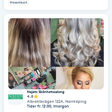
Presentkort
Bottenfärg
Brynformning
Brynfärgning
Brynplockning
Bröllopsuppsättning
C
Celluliter
Najats Skönhetssalong
4.8
Coachning
Albrektsvägen 122A
,
Norrköping
Tider fr. 12:00, Imorgon