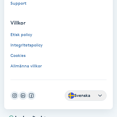
Support
Spa
Villkor
Spa manikyr & pedikyr
Etisk policy
Spa-manikyr
Integritetspolicy
Spa-pedikyr
Cookies
Allmänna villkor
Spraytan
Stylist
Svenska
Sugaring
Svensk massage