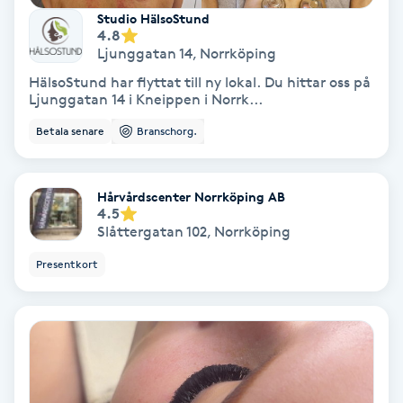
Studio HälsoStund
4.8
PRP (Platelet Rich Plasma)
Ljunggatan 14
,
Norrköping
HälsoStund har flyttat till ny lokal. Du hittar oss på
PRX-T33
Ljunggatan 14 i Kneippen i Norrk...
Betala senare
Branschorg.
Psoriasis
PT
Hårvårdscenter Norrköping AB
4.5
R
Slåttergatan 102
,
Norrköping
Radiofrekvens
Presentkort
Rakning
Reflexologi