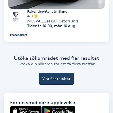
Laserbehandling
Rekondcenter Jämtland
Lashlift Keratin
4.7
NILSVALLEN 120
,
Östersund
Tider fr. 10:00, mån 10 aug.
LED-ljusterapi
Presentkort
Liktornar
LPG
Utöka sökområdet med fler resultat
Utöka din sökarea för att få flera träffar
LPG-behandling
Visa fler resultat
LPG-massage
Luggklippning
För en smidigare upplevelse