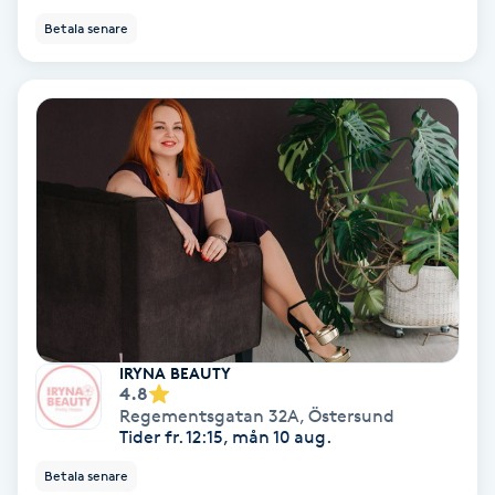
Betala senare
Gruppträning
Gua Sha-massage
H
Hatha Yoga
Headspa
Healing
IRYNA BEAUTY
4.8
Herrklippning
Regementsgatan 32A
,
Östersund
Tider fr. 12:15, mån 10 aug.
HIFU
Betala senare