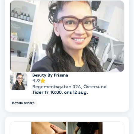
Hypnos
Hårborttagning
Hårbottenbehandling
Hårförlängning
Hårvård
Beauty By Prisana
4.9
Regementsgatan 32A
,
Östersund
Hälsa
Tider fr. 10:00, ons 12 aug.
Betala senare
Hälsprickor
I
Idrottsmassage