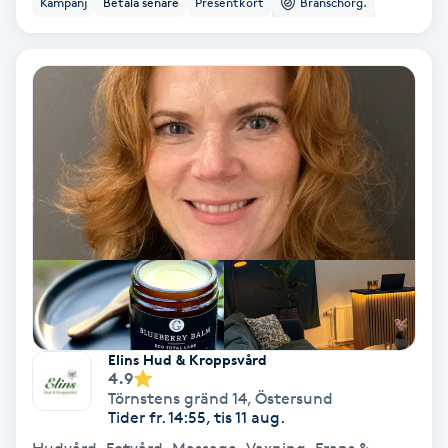
Kampanj
Betala senare
Presentkort
Branschorg.
Ansiktsbehandling djuprengörande
B
Babylights
Balayage
Bambumassage
Barber
Barnklippning
Elins Hud & Kroppsvård
4.9
BIAB
Törnstens gränd 14
,
Östersund
Tider fr. 14:55, tis 11 aug.
Blowout