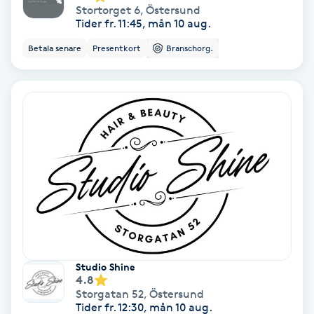
Stortorget 6
,
Östersund
Färgning
Tider fr. 11:45, mån 10 aug.
Betala senare
Presentkort
Branschorg.
Föning
G
Gel naglar
Gelenaglar
Gellack
Gellack med förstärkning
Studio Shine
Gravidmassage
4.8
Storgatan 52
,
Östersund
Tider fr. 12:30, mån 10 aug.
Gravidyoga