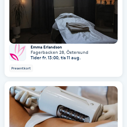
Keratinbehandling
Kinesiologi
Kinesisk medicin
Emma Erlandson
Fagerbacken 28
,
Östersund
Tider fr. 13:00, tis 11 aug.
Kiropraktik
Presentkort
Klangmassage
Klippning
Klippning & Slingor
Klippning ungdom