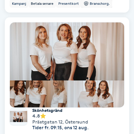
Color correction
Kampanj
Betala senare
Presentkort
Branschorg.
Cryoterapi
D
Damklippning
Dermapen
Diamantslipning
E
Enzympeeling
Skönhetsgränd
4.8
Extensions
Prästgatan 12
,
Östersund
Tider fr. 09:15, ons 12 aug.