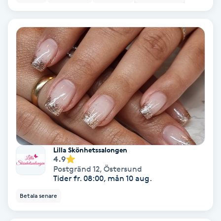
Fotmassage
Fotsvamp
Fotvård
Fransar
Fransborttagning
Lilla Skönhetssalongen
Fransfärgning
4.9
Postgränd 12
,
Östersund
Tider fr. 08:00, mån 10 aug.
Fransförlängning
Betala senare
Fransförlängning Megavolym