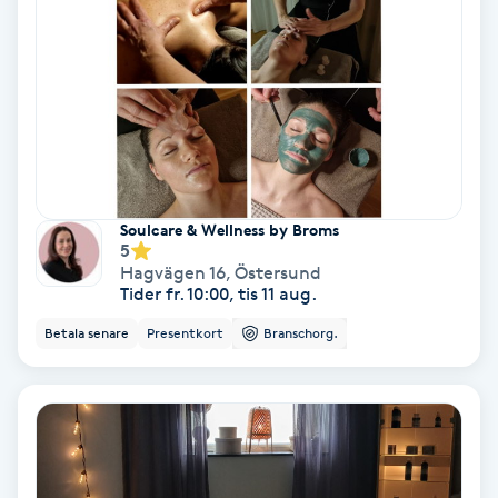
IPL
IPL hårborttagning
IR-massage
J
Soulcare & Wellness by Broms
5
Japansk massage
Hagvägen 16
,
Östersund
Tider fr. 10:00, tis 11 aug.
K
Betala senare
Presentkort
Branschorg.
K18
Katun fransar
Kemisk peeling