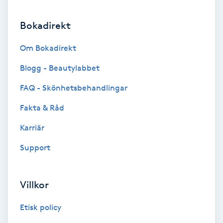
Medium
Bokadirekt
Megavolymfransar
Om Bokadirekt
Blogg - Beautylabbet
Melasma
FAQ - Skönhetsbehandlingar
Mesoterapi
Fakta & Råd
MicroPen
Karriär
Support
Microshading
Mixfransar
Villkor
N
Etisk policy
Nagelförlängning