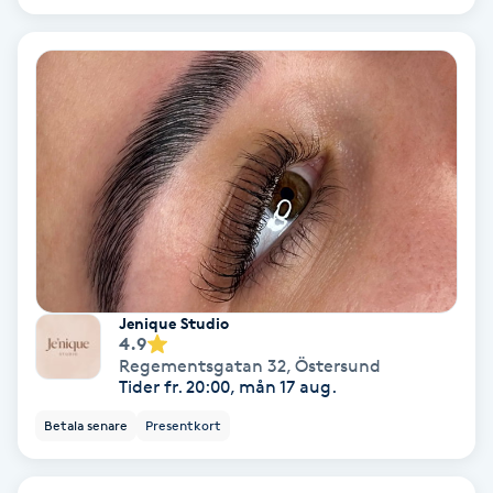
Hollywood Peel
Hot Stone Massage
Hot yoga
Hudföryngring
Huduppstramning
Jenique Studio
Hudvård
4.9
Regementsgatan 32
,
Östersund
Tider fr. 20:00, mån 17 aug.
Hyaluronsyra
Betala senare
Presentkort
Hyperhidros