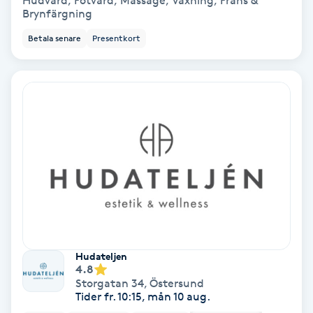
Hudvård, Fotvård, Massage, Vaxning, Frans &
Brynfärgning
Bottenfärg
Betala senare
Presentkort
Brynformning
Brynfärgning
Brynplockning
Bröllopsuppsättning
C
Celluliter
Hudateljen
4.8
Coachning
Storgatan 34
,
Östersund
Tider fr. 10:15, mån 10 aug.