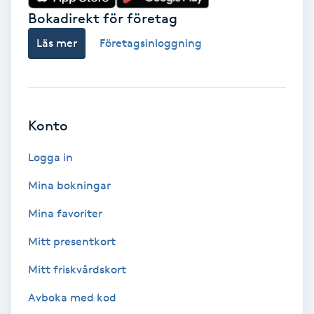
Lymfmassage
Bokadirekt för företag
Läpptatuering
Läs mer
Företagsinloggning
M
Makeup
Konto
Manikyr & Pedikyr
Logga in
Massage
Mina bokningar
Mina favoriter
Medial vägledning
Mitt presentkort
Medicinsk massage
Mitt friskvårdskort
Meditation
Avboka med kod