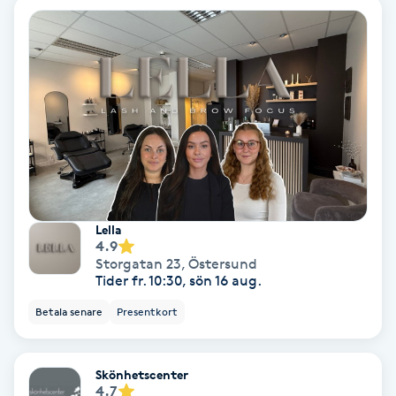
Fransförlängning Volym
Fransk manikyr
Fransrengöring
Frekvensterapi
Friskvård
Lella
4.9
Storgatan 23
,
Östersund
Friskvårdsmassage
Tider fr. 10:30, sön 16 aug.
Betala senare
Presentkort
Frisör
Funktionsanalys
Skönhetscenter
4.7