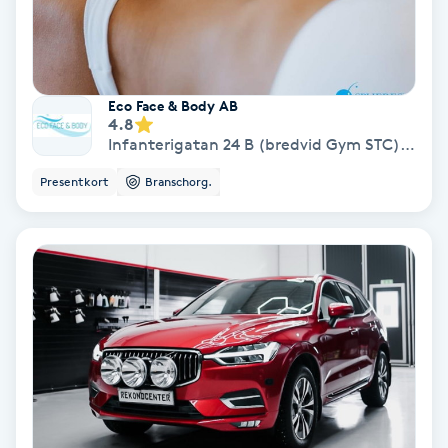
Koppningsmassage
Kosmetisk tatuering
Eco Face & Body AB
4.8
Infanterigatan 24 B (bredvid Gym STC)
,
Öste
Kostrådgivning
Presentkort
Branschorg.
Kroppsinpackning
Kroppspeeling
Käkledsbehandling
Kärlbehandling
L