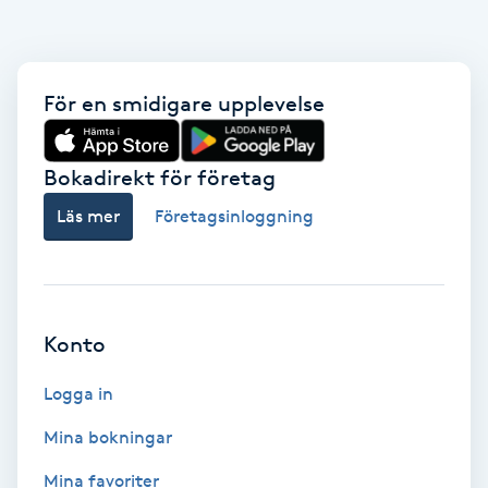
Cryoterapi
D
Damklippning
För en smidigare upplevelse
Dermapen
Bokadirekt för företag
Diamantslipning
Läs mer
Företagsinloggning
E
Enzympeeling
Konto
Extensions
Logga in
Extensions borttagning
Mina bokningar
Mina favoriter
Eyeliner-tatuering