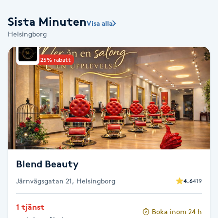
Babylights
Sista Minuten
Visa alla
Helsingborg
Balayage
Upp till 25% rabatt
Bambumassage
Barber
Barnklippning
BIAB
Blend Beauty
Blowout
Järnvägsgatan 21, Helsingborg
4.6
419
1 tjänst
Bottenfärg
Boka inom 24 h