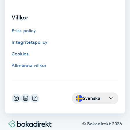
Fotsvamp
Villkor
Fotvård
Etisk policy
Fransar
Integritetspolicy
Cookies
Fransborttagning
Allmänna villkor
Fransfärgning
Fransförlängning
Svenska
Fransförlängning Megavolym
Fransförlängning Volym
© Bokadirekt
2026