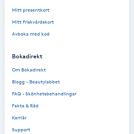
F
Mitt presentkort
Mitt friskvårdskort
Face framing
Avboka med kod
Faceliftmassage
Bokadirekt
Fet hårbotten
Om Bokadirekt
Fettreducering
Blogg - Beautylabbet
Fibromassage
FAQ - Skönhetsbehandlingar
Fakta & Råd
Fillers
Karriär
Fotmassage
Support