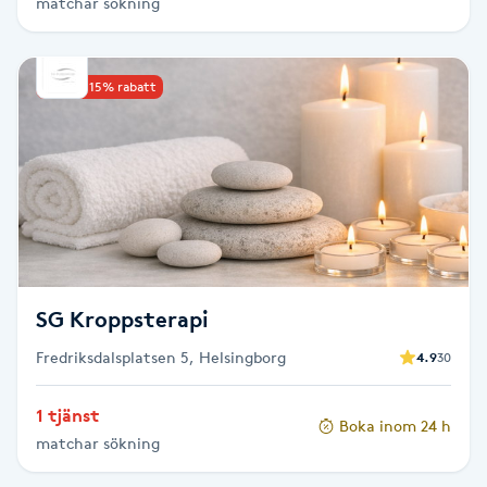
matchar sökning
Brynformning
Upp till 15% rabatt
Brynfärgning
Brynplockning
Bröllopsuppsättning
C
Celluliter
SG Kroppsterapi
Fredriksdalsplatsen 5, Helsingborg
4.9
30
Coachning
1 tjänst
Boka inom 24 h
Color correction
matchar sökning