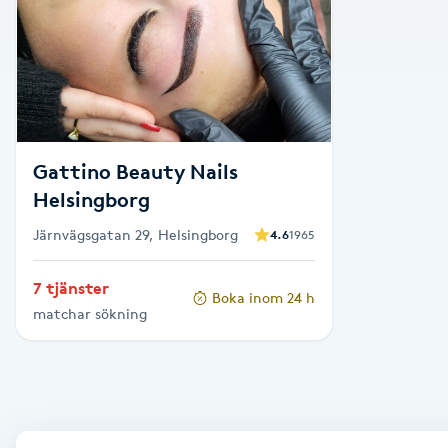
Alternativmedicin
Andningsmassage
Ansiktslyft utan kirurgi
Gattino Beauty Nails
Aromamassage
Helsingborg
Järnvägsgatan 29, Helsingborg
4.6
1965
Ashtanga Yoga
7 tjänster
Boka inom 24 h
Ayurveda
matchar sökning
Ayurvedisk Massage
Ansiktsbehandling djuprengörande
B