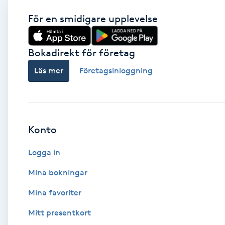
För en smidigare upplevelse
Babylights
Balayage
Bokadirekt för företag
Läs mer
Företagsinloggning
Bambumassage
Barber
Konto
Barnklippning
Logga in
BIAB
Mina bokningar
Blowout
Mina favoriter
Mitt presentkort
Bottenfärg