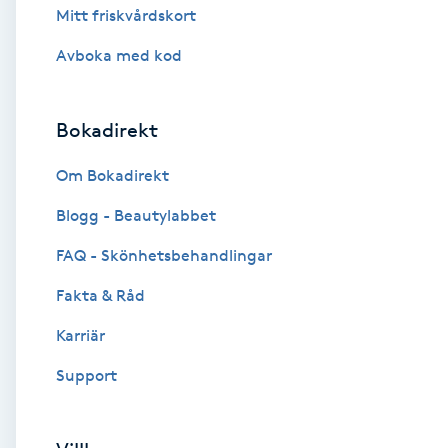
Mitt friskvårdskort
Brynformning
Avboka med kod
Brynfärgning
Bokadirekt
Brynplockning
Om Bokadirekt
Bröllopsuppsättning
Blogg - Beautylabbet
C
FAQ - Skönhetsbehandlingar
Celluliter
Fakta & Råd
Karriär
Coachning
Support
Color correction