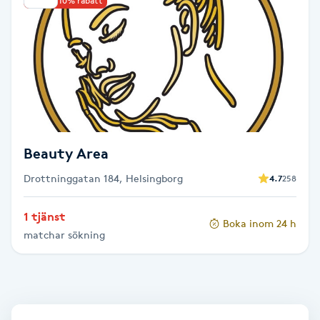
Upp till 10% rabatt
Babylights
Balayage
Bambumassage
Barber
Beauty Area
Drottninggatan 184, Helsingborg
4.7
258
Barnklippning
1 tjänst
Boka inom 24 h
BIAB
matchar sökning
Blowout
Bottenfärg