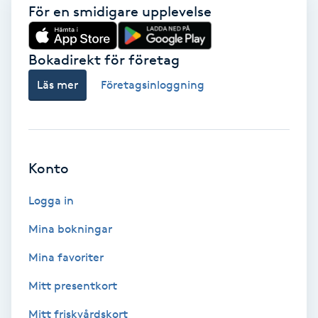
För en smidigare upplevelse
Brynformning
Bokadirekt för företag
Brynfärgning
Läs mer
Företagsinloggning
Brynplockning
Bröllopsuppsättning
Konto
C
Logga in
Celluliter
Mina bokningar
Coachning
Mina favoriter
Color correction
Mitt presentkort
Mitt friskvårdskort