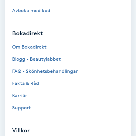
Cryoterapi
Avboka med kod
D
Damklippning
Bokadirekt
Dermapen
Om Bokadirekt
Blogg - Beautylabbet
Diamantslipning
E
FAQ - Skönhetsbehandlingar
Fakta & Råd
Enzympeeling
Karriär
Extensions
Support
Extensions borttagning
Villkor
Eyeliner-tatuering