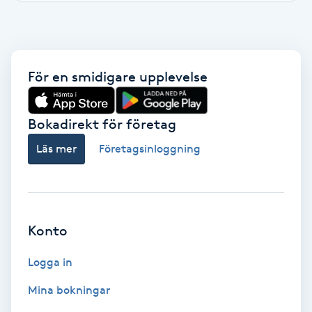
Brynformning
Brynfärgning
För en smidigare upplevelse
Brynplockning
Bokadirekt för företag
Bröllopsuppsättning
Läs mer
Företagsinloggning
C
Celluliter
Konto
Coachning
Logga in
Color correction
Mina bokningar