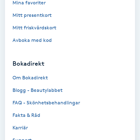
Cryoterapi
Mina favoriter
D
Mitt presentkort
Damklippning
Mitt friskvårdskort
Avboka med kod
Dermapen
Diamantslipning
Bokadirekt
E
Om Bokadirekt
Enzympeeling
Blogg - Beautylabbet
FAQ - Skönhetsbehandlingar
Extensions
Fakta & Råd
Extensions borttagning
Karriär
Eyeliner-tatuering