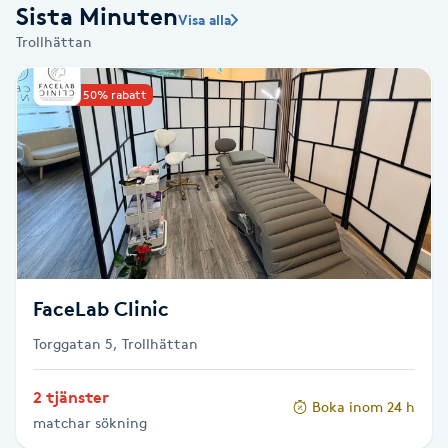
Sista Minuten
Visa alla
Babylights
Trollhättan
Balayage
Upp till 50% rabatt
Bambumassage
Barber
Barnklippning
FaceLab Clinic
BIAB
Torggatan 5, Trollhättan
Blowout
2 tjänster
Boka inom 24 h
matchar sökning
Bottenfärg