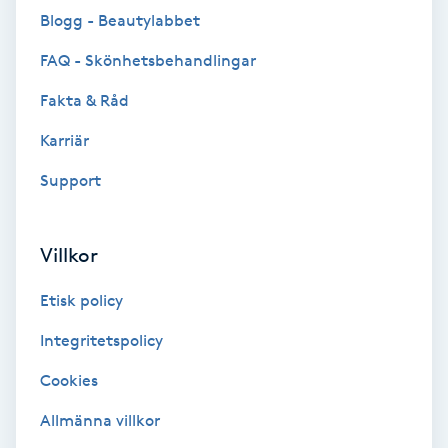
Blogg - Beautylabbet
Brynformning
FAQ - Skönhetsbehandlingar
Brynfärgning
Fakta & Råd
Karriär
Brynplockning
Support
Bröllopsuppsättning
C
Villkor
Celluliter
Etisk policy
Coachning
Integritetspolicy
Cookies
Color correction
Allmänna villkor