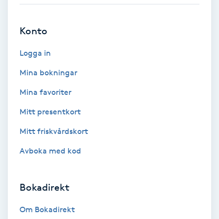
Babylights
Konto
Balayage
Logga in
Bambumassage
Mina bokningar
Mina favoriter
Barber
Mitt presentkort
Barnklippning
Mitt friskvårdskort
Avboka med kod
BIAB
Blowout
Bokadirekt
Bottenfärg
Om Bokadirekt