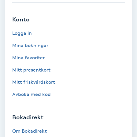
Babylights
Konto
Balayage
Logga in
Bambumassage
Mina bokningar
Mina favoriter
Barber
Mitt presentkort
Barnklippning
Mitt friskvårdskort
Avboka med kod
BIAB
Blowout
Bokadirekt
Bottenfärg
Om Bokadirekt