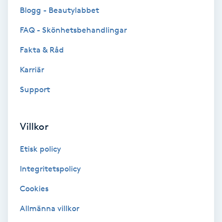
Blogg - Beautylabbet
Brynformning
FAQ - Skönhetsbehandlingar
Brynfärgning
Fakta & Råd
Karriär
Brynplockning
Support
Bröllopsuppsättning
C
Villkor
Celluliter
Etisk policy
Coachning
Integritetspolicy
Cookies
Color correction
Allmänna villkor