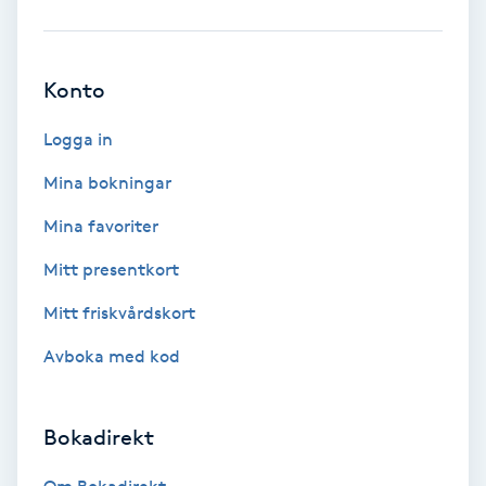
Babylights
Konto
Balayage
Logga in
Bambumassage
Mina bokningar
Barber
Mina favoriter
Mitt presentkort
Barnklippning
Mitt friskvårdskort
BIAB
Avboka med kod
Blowout
Bokadirekt
Bottenfärg