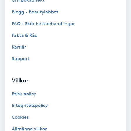
Om Bokadirekt
Brynformning
Blogg - Beautylabbet
FAQ - Skönhetsbehandlingar
Brynfärgning
Fakta & Råd
Brynplockning
Karriär
Support
Bröllopsuppsättning
C
Villkor
Celluliter
Etisk policy
Coachning
Integritetspolicy
Color correction
Cookies
Allmänna villkor