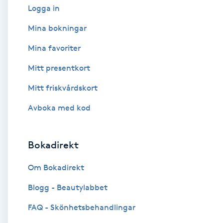
Logga in
Babylights
Mina bokningar
Mina favoriter
Balayage
Mitt presentkort
Bambumassage
Mitt friskvårdskort
Barber
Avboka med kod
Barnklippning
Bokadirekt
BIAB
Om Bokadirekt
Blogg - Beautylabbet
Blowout
FAQ - Skönhetsbehandlingar
Bottenfärg