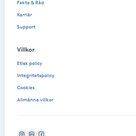
Fakta & Råd
Brynformning
Karriär
Support
Brynfärgning
Brynplockning
Villkor
Etisk policy
Bröllopsuppsättning
C
Integritetspolicy
Cookies
Celluliter
Allmänna villkor
Coachning
Color correction