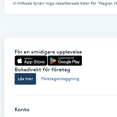
Vi hittade tyvärr inga rabatterade tider för "Naglar, Ha
Alternativmedicin
Andningsmassage
Ansiktslyft utan kirurgi
Aromamassage
För en smidigare upplevelse
Ashtanga Yoga
Bokadirekt för företag
Ayurveda
Läs mer
Företagsinloggning
Ayurvedisk Massage
Ansiktsbehandling djuprengörande
Konto
B