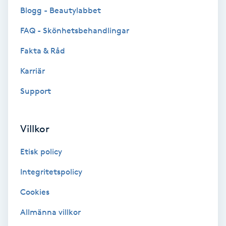
Blogg - Beautylabbet
Brynformning
FAQ - Skönhetsbehandlingar
Brynfärgning
Fakta & Råd
Karriär
Brynplockning
Support
Bröllopsuppsättning
C
Villkor
Celluliter
Etisk policy
Coachning
Integritetspolicy
Cookies
Color correction
Allmänna villkor