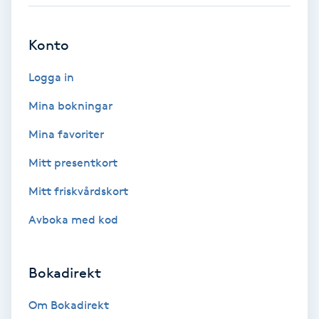
Babylights
Konto
Balayage
Logga in
Bambumassage
Mina bokningar
Mina favoriter
Barber
Mitt presentkort
Barnklippning
Mitt friskvårdskort
Avboka med kod
BIAB
Blowout
Bokadirekt
Bottenfärg
Om Bokadirekt