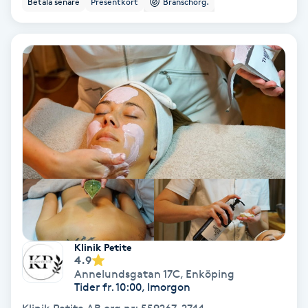
Betala senare
Presentkort
Branschorg.
Ansiktsbehandling djuprengörande
B
Babylights
Balayage
Bambumassage
Barber
Barnklippning
Klinik Petite
4.9
BIAB
Annelundsgatan 17C
,
Enköping
Tider fr. 10:00, Imorgon
Blowout