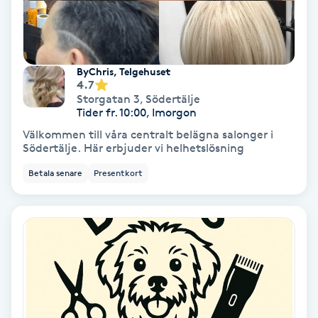
Fransförlängning Volym
Fransk manikyr
ByChris, Telgehuset
4.7
Fransrengöring
Storgatan 3
,
Södertälje
Tider fr. 10:00, Imorgon
Välkommen till våra centralt belägna salonger i
Frekvensterapi
Södertälje. Här erbjuder vi helhetslösning
Betala senare
Presentkort
Friskvård
Friskvårdsmassage
Frisör
Funktionsanalys