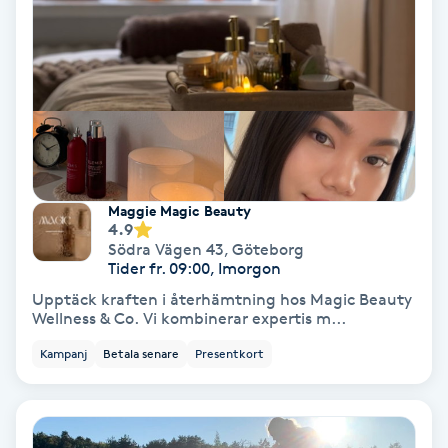
Volymfransar
Vårtor
Y
Yin Yoga
Maggie Magic Beauty
Yoga
4.9
Södra Vägen 43
,
Göteborg
Tider fr. 09:00, Imorgon
Yoga Nidra
Upptäck kraften i återhämtning hos Magic Beauty
Wellness & Co. Vi kombinerar expertis m...
Yogamassage
Kampanj
Betala senare
Presentkort
Z
Zonterapi