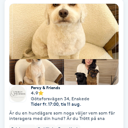
Personlig tränare
Picolaser
Piercing
Pigmentbehandling
Pigmentfläckar
Percy & Friends
Plastikkirurgi
4.9
Götaforsvägen 34
,
Enskede
Tider fr. 17:00, tis 11 aug.
Powder brows
Är du en hundägare som noga väljer vem som får
interagera med din hund? Är du Trött på sna
Power Yoga