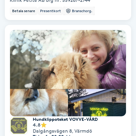
Klinik Petite AB org nr: 559267-2744
Betala senare
Presentkort
Branschorg.
Bottenfärg
Brynformning
Brynfärgning
Brynplockning
Bröllopsuppsättning
C
Celluliter
Hundklippoteket VOVVE-VÅRD
Coachning
4.8
Dalgångsvägen 8
,
Värmdö