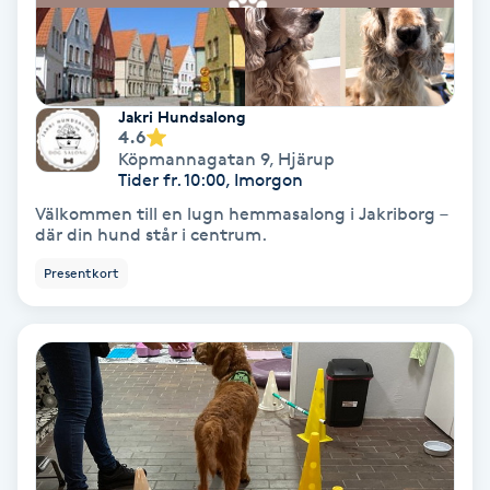
Terapi
Thaimassage
Jakri Hundsalong
Toning
4.6
Köpmannagatan 9
,
Hjärup
Tider fr. 10:00, Imorgon
Torr hårbotten
Välkommen till en lugn hemmasalong i Jakriborg –
där din hund står i centrum.
Torrborstning
Presentkort
Triggerpunktsmassage
Trådning
Träning