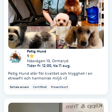
Gruppträning
Gua Sha-massage
H
Hatha Yoga
Petig Hund
5
Headspa
Näsvägen 10
,
Ormaryd
Tider fr. 12:00, tis 11 aug.
Petig Hund står för kvalitet och trygghet i en
Healing
stressfri och harmonisk miljö <3
Betala senare
Certifikat
Presentkort
Herrklippning
HIFU