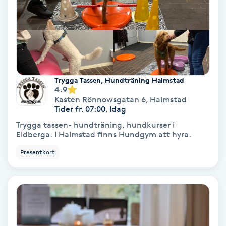
Tvätt & Fön
V
Vaccination
Vampyrbehandling
Trygga Tassen, Hundträning Halmstad
4.9
Vaxning
Kasten Rönnowsgatan 6
,
Halmstad
Tider fr. 07:00, Idag
Trygga tassen- hundträning, hundkurser i
Vaxning brasiliansk
Eldberga. I Halmstad finns Hundgym att hyra.
Presentkort
Veterinär
Vibrationsmassage
Vinyasa Yoga