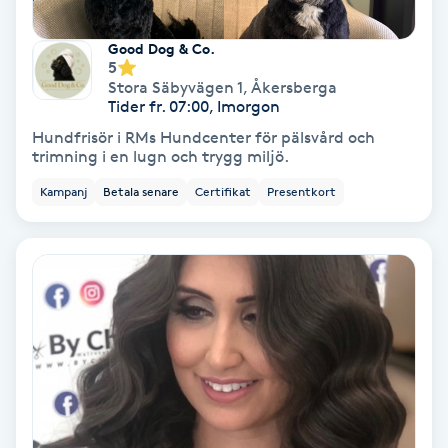
Fotmassage
Good Dog & Co.
5
Fotsvamp
Stora Säbyvägen 1
,
Åkersberga
Tider fr. 07:00, Imorgon
Hundfrisör i RMs Hundcenter för pälsvård och
Fotvård
trimning i en lugn och trygg miljö.
Kampanj
Betala senare
Certifikat
Presentkort
Fransar
Fransborttagning
Fransfärgning
Fransförlängning
Fransförlängning Megavolym