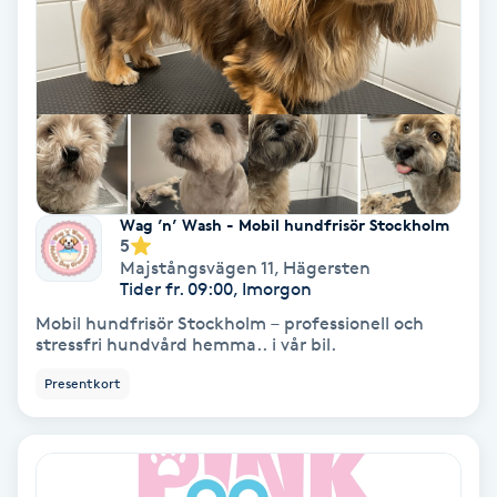
Olaplex
Olaplexbehandling
Ombre
Ombre brows
Wag ’n’ Wash - Mobil hundfrisör Stockholm
5
Majstångsvägen 11
,
Hägersten
Ombre naglar
Tider fr. 09:00, Imorgon
Mobil hundfrisör Stockholm – professionell och
Optiker
stressfri hundvård hemma.. i vår bil.
Presentkort
Ortobionomi
Ortopedi