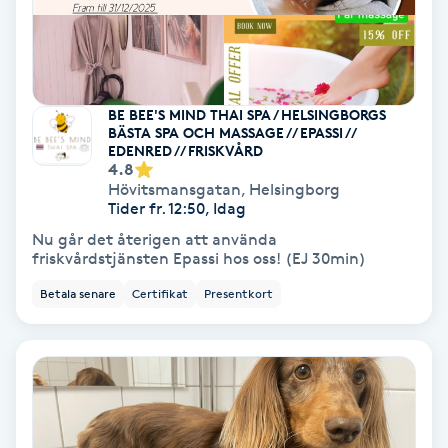
Nagelvård
Naglar borttagning
BE BEE'S MIND THAI SPA / HELSINGBORGS
BÄSTA SPA OCH MASSAGE // EPASSI //
EDENRED // FRISKVÅRD
Naglar reparation
4.8
Hövitsmansgatan
,
Helsingborg
Tider fr. 12:50, Idag
Naprapati
Nu går det återigen att använda
friskvårdstjänsten Epassi hos oss! (EJ 30min)
Navelpiercing
Betala senare
Certifikat
Presentkort
NBE-massage
Ny frisyr
O