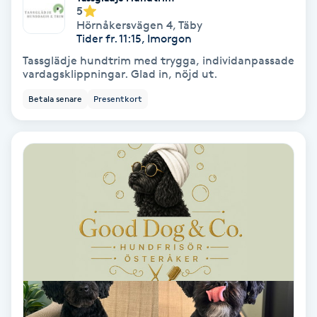
Extensions borttagning
5
Hörnåkersvägen 4
,
Täby
Tider fr. 11:15, Imorgon
Eyeliner-tatuering
Tassglädje hundtrim med trygga, individanpassade
F
vardagsklippningar. Glad in, nöjd ut.
Face framing
Betala senare
Presentkort
Faceliftmassage
Fet hårbotten
Fettreducering
Fibromassage
Fillers