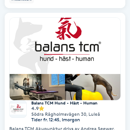
Koppningsmassage
Kosmetisk tatuering
Kostrådgivning
Kroppsinpackning
Kroppspeeling
Käkledsbehandling
Balans TCM Hund - Häst - Human
Kärlbehandling
4.9
Södra Rågholmsvägen 30
,
Luleå
L
Tider fr. 12:45, Imorgon
Balans TCM Akupunktur drivs av Andrea Seewer,