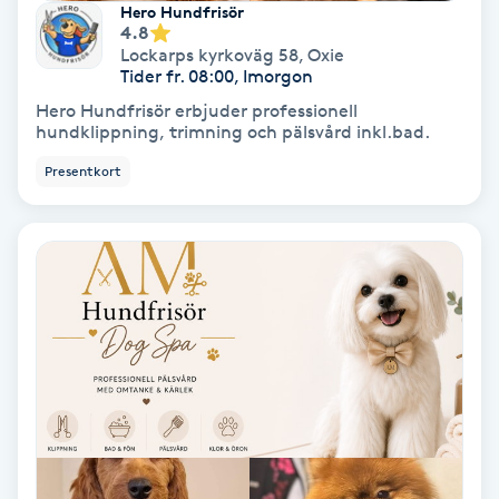
Hero Hundfrisör
Medium
4.8
Lockarps kyrkoväg 58
,
Oxie
Tider fr. 08:00, Imorgon
Megavolymfransar
Hero Hundfrisör erbjuder professionell
hundklippning, trimning och pälsvård inkl.bad.
Melasma
Presentkort
Mesoterapi
MicroPen
Microshading
Mixfransar
N
Nagelförlängning