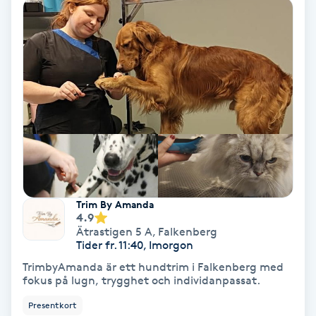
Hypnos
Hårborttagning
Hårbottenbehandling
Hårförlängning
Hårvård
Trim By Amanda
Hälsa
4.9
Ätrastigen 5 A
,
Falkenberg
Tider fr. 11:40, Imorgon
Hälsprickor
TrimbyAmanda är ett hundtrim i Falkenberg med
I
fokus på lugn, trygghet och individanpassat.
Presentkort
Idrottsmassage