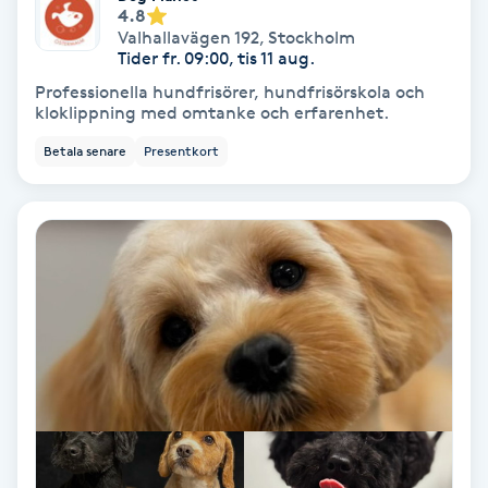
4.8
Valhallavägen 192
,
Stockholm
Skoinlägg
Tider fr. 09:00, tis 11 aug.
Professionella hundfrisörer, hundfrisörskola och
Skägg
kloklippning med omtanke och erfarenhet.
Betala senare
Presentkort
Skäggfärgning
Skäggklippning
Skäggtrimmning
Skönhet
Slingor
Sockring