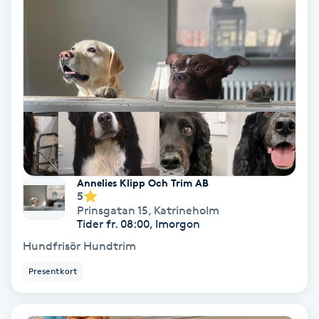
Hollywood Peel
Hot Stone Massage
Hot yoga
Hudföryngring
Huduppstramning
Annelies Klipp Och Trim AB
5
Prinsgatan 15
,
Katrineholm
Hudvård
Tider fr. 08:00, Imorgon
Hundfrisör Hundtrim
Hyaluronsyra
Presentkort
Hyperhidros