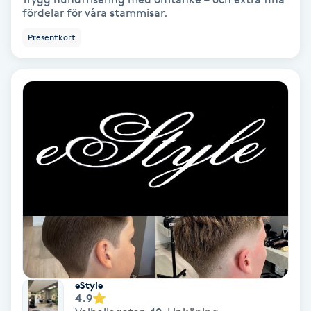
Regndroppsmassage
fördelar för våra stammisar.
Presentkort
Reiki
Reikihealing
Reiki massage
Restorative Yoga
Rosacea
Rosenmetoden
Ryggmassage
eStyle
4.9
S