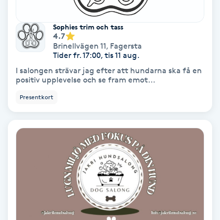
Svettbehandling
Sophies trim och tass
T
4.7
Brinellvägen 11
,
Fagersta
Tider fr. 17:00, tis 11 aug.
Tuina-massage
I salongen strävar jag efter att hundarna ska få en
positiv upplevelse och se fram emot...
Taktil massage
Presentkort
Tandblekning
Tandläkare
Tatuering
Tatueringsborttagning