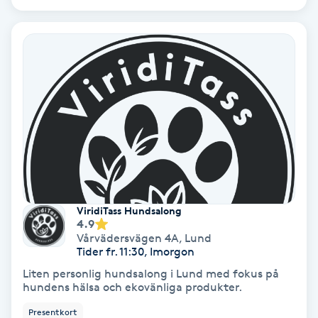
IPL
IPL hårborttagning
IR-massage
J
Japansk massage
K
ViridiTass Hundsalong
4.9
K18
Vårvädersvägen 4A
,
Lund
Tider fr. 11:30, Imorgon
Katun fransar
Liten personlig hundsalong i Lund med fokus på
hundens hälsa och ekovänliga produkter.
Kemisk peeling
Presentkort