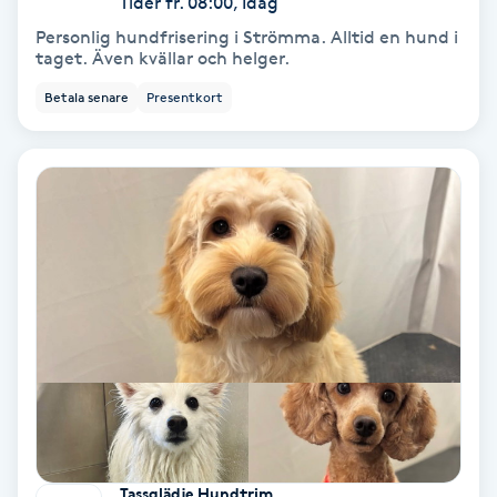
Tider fr. 08:00, Idag
Color correction
Personlig hundfrisering i Strömma. Alltid en hund i
taget. Även kvällar och helger.
Cryoterapi
Betala senare
Presentkort
D
Damklippning
Dermapen
Diamantslipning
E
Enzympeeling
Extensions
Tassglädje Hundtrim