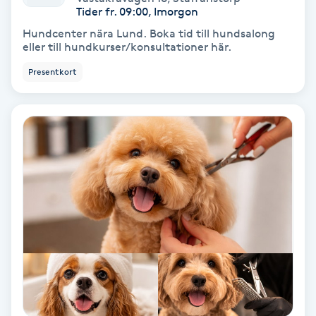
Lymfmassage
Tider fr. 09:00, Imorgon
Hundcenter nära Lund. Boka tid till hundsalong
Läpptatuering
eller till hundkurser/konsultationer här.
M
Presentkort
Makeup
Manikyr & Pedikyr
Massage
Medial vägledning
Medicinsk massage
Meditation