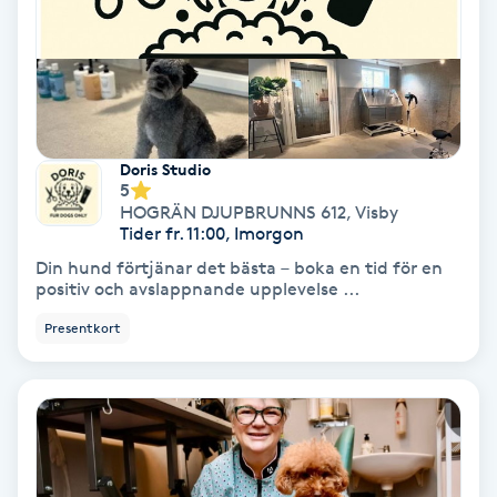
Färgning
Föning
G
Doris Studio
Gel naglar
5
HOGRÄN DJUPBRUNNS 612
,
Visby
Tider fr. 11:00, Imorgon
Gelenaglar
Din hund förtjänar det bästa – boka en tid för en
positiv och avslappnande upplevelse ...
Gellack
Presentkort
Gellack med förstärkning
Gravidmassage
Gravidyoga