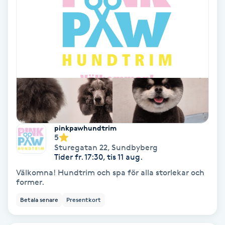
Osteopati
P
Paraffinbehandling
Pedikyr
Pensionärklippning
pinkpawhundtrim
Permanent
5
Sturegatan 22
,
Sundbyberg
Tider fr. 17:30, tis 11 aug.
Permanent hårborttagning
Välkomna! Hundtrim och spa för alla storlekar och
former.
Permanent ögonbrynsmakeup
Betala senare
Presentkort
Personal shopper