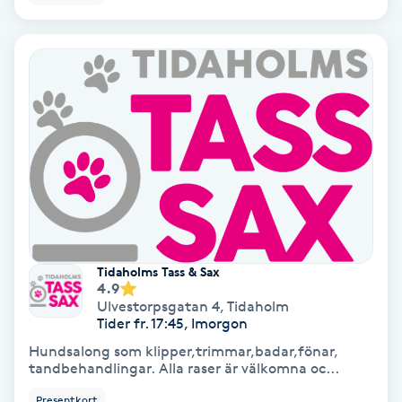
Keratinbehandling
Kinesiologi
Kinesisk medicin
Kiropraktik
Klangmassage
Tidaholms Tass & Sax
Klippning
4.9
Ulvestorpsgatan 4
,
Tidaholm
Tider fr. 17:45, Imorgon
Klippning & Slingor
Hundsalong som klipper,trimmar,badar,fönar,
tandbehandlingar. Alla raser är välkomna oc...
Klippning ungdom
Presentkort