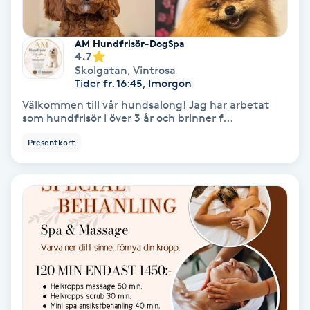
Nagelförlängning akryl
AM Hundfrisör-DogSpa
4.7
Skolgatan
,
Vintrosa
Nagelförlängning gelé
Tider fr. 16:45, Imorgon
Välkommen till vår hundsalong! Jag har arbetat
Nagelförlängning glasfiber
som hundfrisör i över 3 år och brinner f...
Presentkort
Nagelförlängning silke
Nagelförstärkning
Nagelklippning
Nagelsvamp
Nageltrång