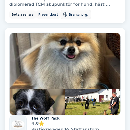
Laserbehandling
diplomerad TCM akupunktör för hund, häst ...
Betala senare
Presentkort
Branschorg.
Lashlift Keratin
LED-ljusterapi
Liktornar
LPG
LPG-behandling
LPG-massage
Luggklippning
The Woff Pack
4.9
Väståkravägen 16
,
Staffanstorp