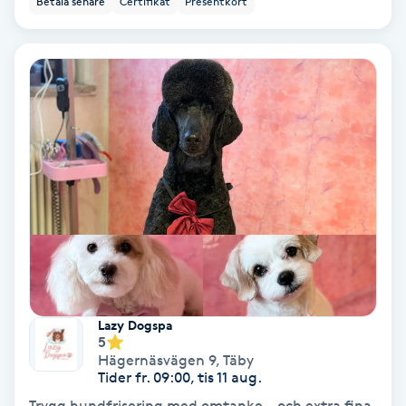
Betala senare
Certifikat
Presentkort
PRP (Platelet Rich Plasma)
PRX-T33
Psoriasis
PT
R
Radiofrekvens
Rakning
Lazy Dogspa
5
Hägernäsvägen 9
,
Täby
Reflexologi
Tider fr. 09:00, tis 11 aug.
Trygg hundfrisering med omtanke – och extra fina