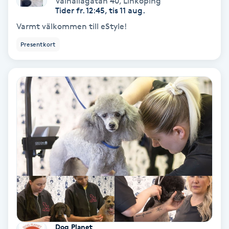
Valhallagatan 40
,
Linköping
Tider fr. 12:45, tis 11 aug.
Samtalsterapi
Varmt välkommen till eStyle!
Presentkort
Senioryoga
Shiatsu
Singelfransar
Sjukgymnastik
Skalpmassage
Skinbooster
Sklerosering
Dog Planet