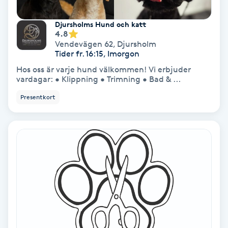
Spa
Djursholms Hund och katt
4.8
Vendevägen 62
,
Djursholm
Spa manikyr & pedikyr
Tider fr. 16:15, Imorgon
Hos oss är varje hund välkommen! Vi erbjuder
Spa-manikyr
vardagar: • Klippning • Trimning • Bad & ...
Presentkort
Spa-pedikyr
Spraytan
Stylist
Sugaring
Svensk massage