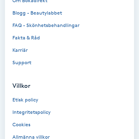
Om Bokadirekt
Blogg - Beautylabbet
Bottenfärg
FAQ - Skönhetsbehandlingar
Brynformning
Fakta & Råd
Brynfärgning
Karriär
Support
Brynplockning
Bröllopsuppsättning
Villkor
C
Etisk policy
Celluliter
Integritetspolicy
Cookies
Coachning
Allmänna villkor