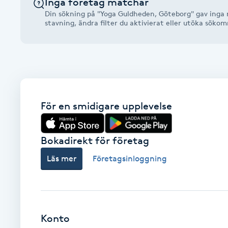
Inga företag matchar
Alternativmedicin
Din sökning på "Yoga Guldheden, Göteborg" gav inga r
stavning, ändra filter du aktivierat eller utöka söko
Andningsmassage
Ansiktslyft utan kirurgi
Aromamassage
För en smidigare upplevelse
Ashtanga Yoga
Bokadirekt för företag
Ayurveda
Läs mer
Företagsinloggning
Ayurvedisk Massage
Ansiktsbehandling djuprengörande
Konto
B