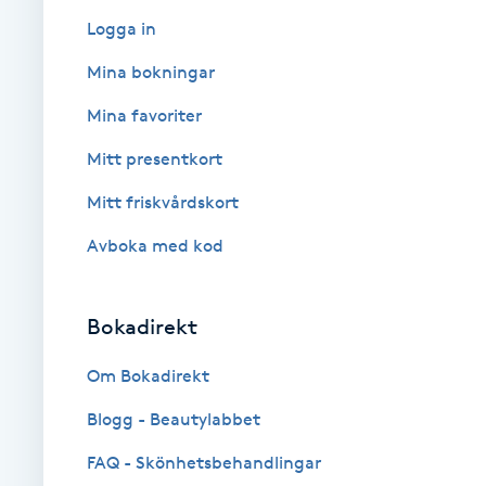
Logga in
Babylights
Mina bokningar
Balayage
Mina favoriter
Mitt presentkort
Bambumassage
Mitt friskvårdskort
Barber
Avboka med kod
Barnklippning
Bokadirekt
BIAB
Om Bokadirekt
Blowout
Blogg - Beautylabbet
FAQ - Skönhetsbehandlingar
Bottenfärg