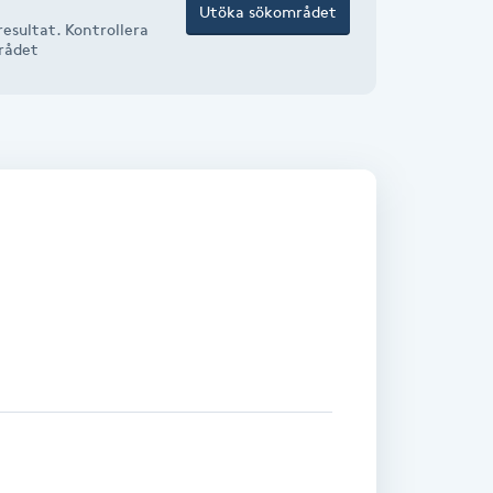
Utöka sökområdet
esultat. Kontrollera
mrådet