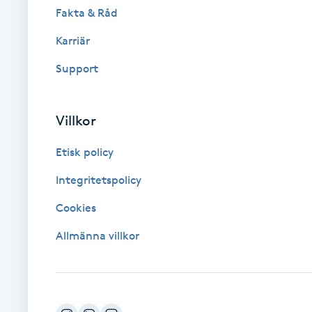
Fakta & Råd
Brynformning
Karriär
Support
Brynfärgning
Brynplockning
Villkor
Bröllopsuppsättning
Etisk policy
C
Integritetspolicy
Celluliter
Cookies
Allmänna villkor
Coachning
Color correction