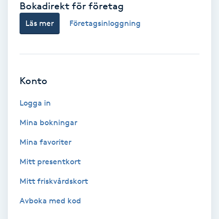
Bokadirekt för företag
Babylights
Läs mer
Företagsinloggning
Balayage
Bambumassage
Konto
Barber
Logga in
Mina bokningar
Barnklippning
Mina favoriter
BIAB
Mitt presentkort
Mitt friskvårdskort
Blowout
Avboka med kod
Bottenfärg