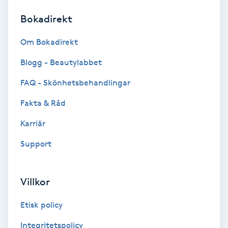
Bokadirekt
Brynformning
Om Bokadirekt
Brynfärgning
Blogg - Beautylabbet
Brynplockning
FAQ - Skönhetsbehandlingar
Fakta & Råd
Bröllopsuppsättning
C
Karriär
Support
Celluliter
Coachning
Villkor
Color correction
Etisk policy
Integritetspolicy