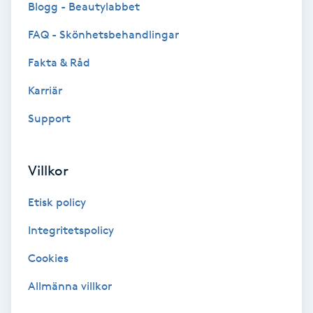
Blogg - Beautylabbet
Bottenfärg
FAQ - Skönhetsbehandlingar
Fakta & Råd
Brynformning
Karriär
Brynfärgning
Support
Brynplockning
Villkor
Bröllopsuppsättning
Etisk policy
C
Integritetspolicy
Celluliter
Cookies
Coachning
Allmänna villkor