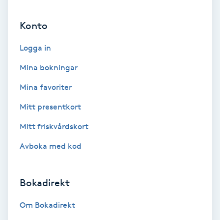
Ansiktsbehandling djuprengörande
Konto
B
Logga in
Babylights
Mina bokningar
Balayage
Mina favoriter
Bambumassage
Mitt presentkort
Mitt friskvårdskort
Barber
Avboka med kod
Barnklippning
Bokadirekt
BIAB
Om Bokadirekt
Blowout