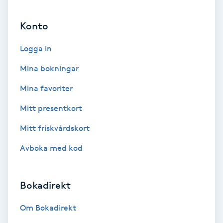
Ansiktsbehandling djuprengörande
Konto
B
Logga in
Babylights
Mina bokningar
Balayage
Mina favoriter
Bambumassage
Mitt presentkort
Mitt friskvårdskort
Barber
Avboka med kod
Barnklippning
Bokadirekt
BIAB
Om Bokadirekt
Blowout