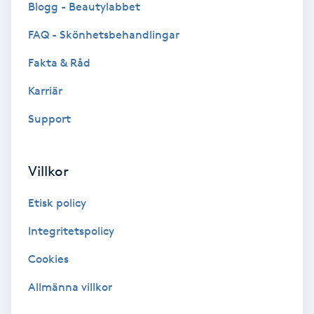
Blogg - Beautylabbet
Bottenfärg
FAQ - Skönhetsbehandlingar
Fakta & Råd
Brynformning
Karriär
Brynfärgning
Support
Brynplockning
Villkor
Bröllopsuppsättning
Etisk policy
C
Integritetspolicy
Celluliter
Cookies
Coachning
Allmänna villkor