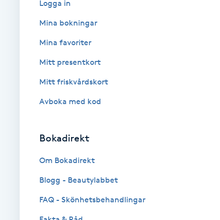
Logga in
Babylights
Mina bokningar
Mina favoriter
Balayage
Mitt presentkort
Bambumassage
Mitt friskvårdskort
Avboka med kod
Barber
Barnklippning
Bokadirekt
BIAB
Om Bokadirekt
Blogg - Beautylabbet
Blowout
FAQ - Skönhetsbehandlingar
Bottenfärg
Fakta & Råd