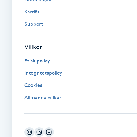
Karriär
Brynformning
Support
Brynfärgning
Villkor
Brynplockning
Etisk policy
Bröllopsuppsättning
Integritetspolicy
C
Cookies
Celluliter
Allmänna villkor
Coachning
Color correction