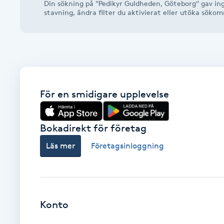
Din sökning på "Pedikyr Guldheden, Göteborg" gav ing
Alternativmedicin
stavning, ändra filter du aktivierat eller utöka söko
Andningsmassage
Ansiktslyft utan kirurgi
För en smidigare upplevelse
Aromamassage
Ashtanga Yoga
Bokadirekt för företag
Läs mer
Företagsinloggning
Ayurveda
Ayurvedisk Massage
Konto
Ansiktsbehandling djuprengörande
B