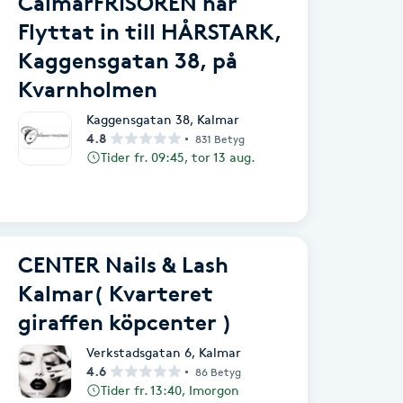
CalmarFRISÖREN har
Flyttat in till HÅRSTARK,
Kaggensgatan 38, på
Kvarnholmen
Kaggensgatan 38
,
Kalmar
4.8
831 Betyg
Tider fr. 09:45, tor 13 aug.
CENTER Nails & Lash
Kalmar( Kvarteret
giraffen köpcenter )
Verkstadsgatan 6
,
Kalmar
4.6
86 Betyg
Tider fr. 13:40, Imorgon