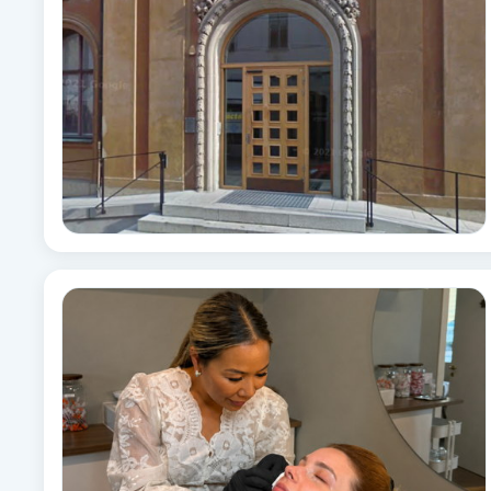
Fransk manikyr
Fransrengöring
Frekvensterapi
Friskvård
Friskvårdsmassage
Frisör
Funktionsanalys
Färgning