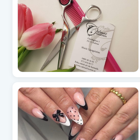
Brynformning
Brynfärgning
Brynplockning
Bröllopsuppsättning
C
Celluliter
Coachning
Color correction