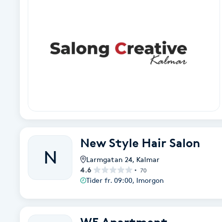
Alternativmedicin
Andningsmassage
Ansiktslyft utan kirurgi
Aromamassage
Ashtanga Yoga
New Style Hair Salon
Ayurveda
N
Larmgatan 24
,
Kalmar
4.6
70
Ayurvedisk Massage
Tider fr. 09:00, Imorgon
Ansiktsbehandling djuprengörande
B