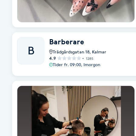
Cryoterapi
D
Damklippning
Barberare
Dermapen
B
Trädgårdsgatan 18
,
Kalmar
4.9
1285
Diamantslipning
Tider fr. 09:00, Imorgon
E
Enzympeeling
Extensions
Extensions borttagning