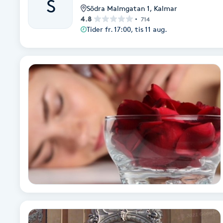
S
Södra Malmgatan 1
,
Kalmar
Fotsvamp
4.8
714
Tider fr. 17:00, tis 11 aug.
Fotvård
Fransar
Fransborttagning
Fransfärgning
Fransförlängning
Fransförlängning Megavolym
Fransförlängning Volym