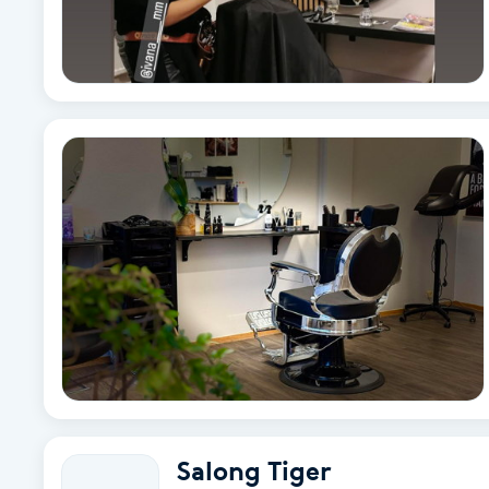
Eyeliner-tatuering
F
Face framing
Faceliftmassage
Fet hårbotten
Fettreducering
Fibromassage
Fillers
Fotmassage
Salong Tiger