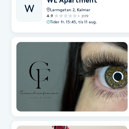
WE Apartment
W
Larmgatan 2
,
Kalmar
Babylights
4.9
2179
Tider fr. 15:45, tis 11 aug.
Balayage
Bambumassage
Barber
Barnklippning
BIAB
Blowout
Bottenfärg