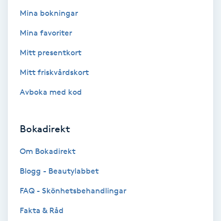
Extensions borttagning
Mina bokningar
Eyeliner-tatuering
Mina favoriter
F
Mitt presentkort
Face framing
Mitt friskvårdskort
Avboka med kod
Faceliftmassage
Fet hårbotten
Bokadirekt
Om Bokadirekt
Fettreducering
Blogg - Beautylabbet
Fibromassage
FAQ - Skönhetsbehandlingar
Fillers
Fakta & Råd