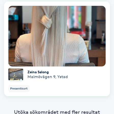
Bottenfärg
Brynformning
Brynfärgning
Brynplockning
Bröllopsuppsättning
Zeina Salong
C
Malmövägen 9
,
Ystad
Celluliter
Presentkort
Coachning
Utöka sökområdet med fler resultat