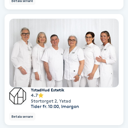
Betala senare
Ansiktsbehandling djuprengörande
B
Babylights
Balayage
Bambumassage
Barber
YstadHud Estetik
Barnklippning
4.7
Stortorget 2
,
Ystad
Tider fr. 10:00, Imorgon
BIAB
Betala senare
Blowout