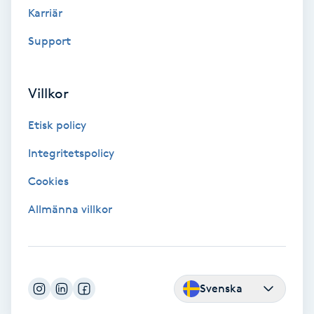
Karriär
Fotmassage
Support
Fotsvamp
Villkor
Fotvård
Etisk policy
Fransar
Integritetspolicy
Fransborttagning
Cookies
Allmänna villkor
Fransfärgning
Fransförlängning
Svenska
Fransförlängning Megavolym