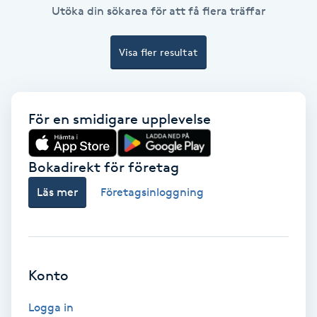
Color correction
Utöka din sökarea för att få flera träffar
Cryoterapi
Visa fler resultat
D
Damklippning
För en smidigare upplevelse
Dermapen
Bokadirekt för företag
Diamantslipning
Läs mer
Företagsinloggning
E
Enzympeeling
Konto
Extensions
Logga in