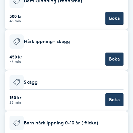
Dam klippning (topparna)
Brynformning
300 kr
Boka
45 min
Brynfärgning
Hårklippning+ skägg
Brynplockning
450 kr
Boka
Bröllopsuppsättning
45 min
C
Skägg
Celluliter
150 kr
Boka
Coachning
25 min
Color correction
Barn hårklippning 0-10 år ( flicka)