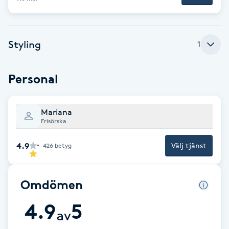
F
Face framing
Styling
1
Faceliftmassage
Personal
Fet hårbotten
Mariana
Frisörska
Fettreducering
4.9
Välj tjänst
426
betyg
Fibromassage
Fillers
Omdömen
4.9
5
Fotmassage
av