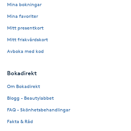
Hårborttagning
Mina bokningar
Mina favoriter
Hårbottenbehandling
Mitt presentkort
Hårförlängning
Mitt friskvårdskort
Avboka med kod
Hårvård
Hälsa
Bokadirekt
Hälsprickor
Om Bokadirekt
I
Blogg - Beautylabbet
Idrottsmassage
FAQ - Skönhetsbehandlingar
Fakta & Råd
IPL