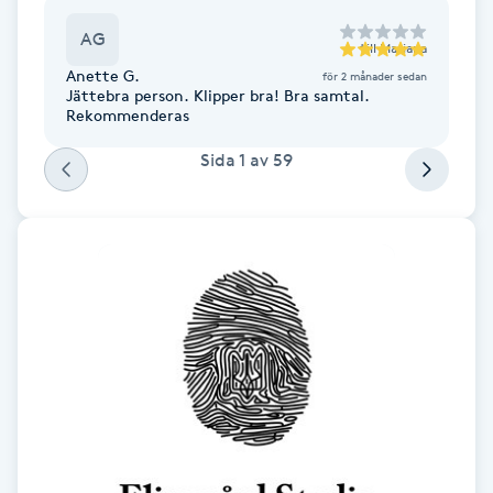
Fransk manikyr
AG
till
Mariana
Anette G.
för 2 månader sedan
Fransrengöring
Jättebra person. Klipper bra! Bra samtal.
Rekommenderas
Frekvensterapi
Sida
1
av
59
Friskvård
Friskvårdsmassage
Frisör
Funktionsanalys
Färgning