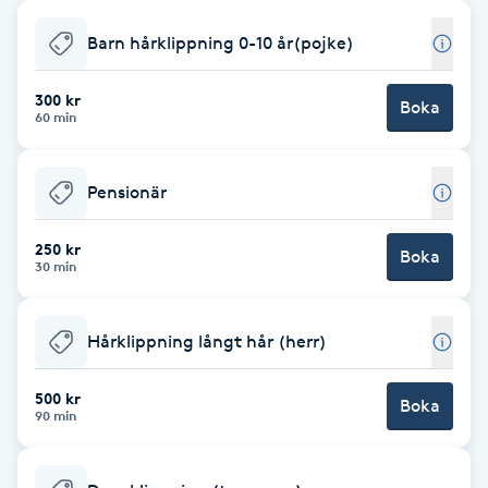
Babylights
Barn hårklippning 0-10 år(pojke)
Balayage
300 kr
Boka
60 min
Bambumassage
Pensionär
Barber
250 kr
Boka
30 min
Barnklippning
Hårklippning långt hår (herr)
BIAB
500 kr
Blowout
Boka
90 min
Bottenfärg