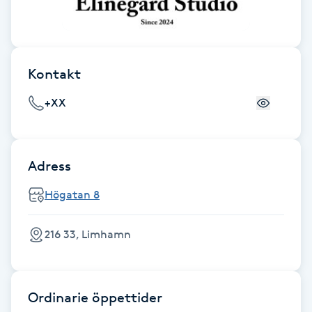
Föning
G
Gel naglar
Kontakt
+XX
Gelenaglar
Gellack
Adress
Gellack med förstärkning
Högatan 8
Gravidmassage
216 33, Limhamn
Gravidyoga
Ordinarie öppettider
Gruppträning