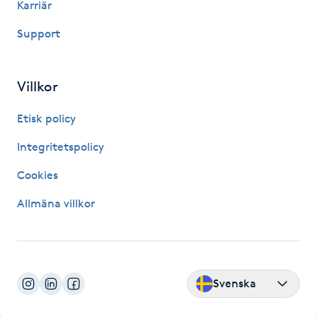
Karriär
IPL hårborttagning
Support
IR-massage
Villkor
J
Etisk policy
Japansk massage
K
Integritetspolicy
Cookies
K18
Allmäna villkor
Katun fransar
Kemisk peeling
Svenska
Keratinbehandling