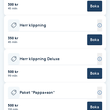
Cryoterapi
300 kr
Boka
45 min
D
Damklippning
Herr klippning
Dermapen
350 kr
Boka
45 min
Diamantslipning
E
Herr klippning Deluxe
Enzympeeling
500 kr
Boka
90 min
Extensions
Paket "Pappa+son"
Extensions borttagning
500 kr
Boka
Eyeliner-tatuering
110 min