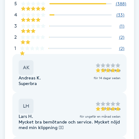
5
(
388
)
Fotsvamp
4
(
33
)
Fotvård
3
(
1
)
2
(
2
)
Fransar
1
(
2
)
Fransborttagning
AK
till
Mariana
Fransfärgning
Andreas K.
för 14 dagar sedan
Superbra
Fransförlängning
LH
till
Mariana
Fransförlängning Megavolym
Lars H.
för ungefär en månad sedan
Mycket bra bemötande och service. Mycket nöjd
med min klippning 👍🏼
Fransförlängning Volym