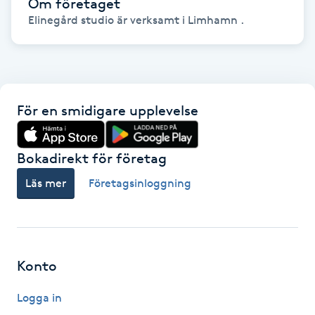
Om företaget
Hot Stone Massage
Elinegård studio är verksamt i Limhamn .
Hot yoga
Hudföryngring
För en smidigare upplevelse
Huduppstramning
Bokadirekt för företag
Hudvård
Läs mer
Företagsinloggning
Hyaluronsyra
Hyperhidros
Konto
Hypnos
Logga in