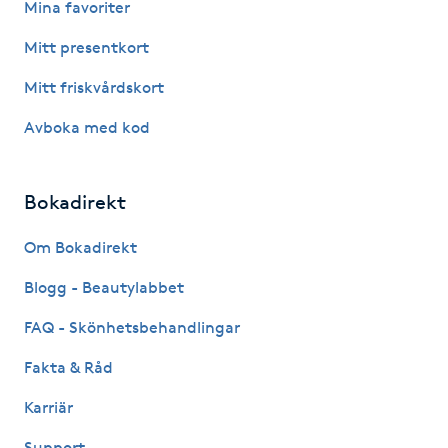
Mina favoriter
IPL hårborttagning
Mitt presentkort
Mitt friskvårdskort
IR-massage
J
Avboka med kod
Japansk massage
Bokadirekt
K
Om Bokadirekt
K18
Blogg - Beautylabbet
Katun fransar
FAQ - Skönhetsbehandlingar
Kemisk peeling
Fakta & Råd
Karriär
Keratinbehandling
Support