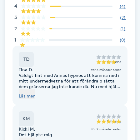
4
(
4
)
F
3
(
2
)
Face framing
2
(
1
)
1
(
0
)
Faceliftmassage
Fet hårbotten
TD
till
Anna
Tina D.
för 6 månader sedan
Väldigt fint med Annas hypnos att komma ned i
Fettreducering
mitt undermedvetna för att förändra o sätta
dem gränserna jag inte kunde då. Nu med hjälp
av mitt starkare JAG. Tack Anna för denna gång
Fibromassage
Läs mer
❤️🙏🏻
Fillers
KM
till
Anna
Fotmassage
Kicki M.
för 9 månader sedan
Det hjälpte mig