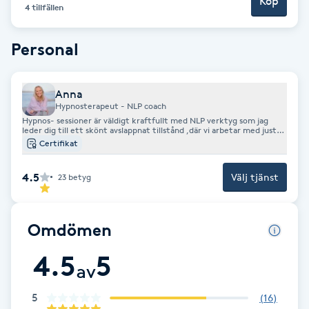
Köp
Cryoterapi
4 tillfällen
D
Personal
Damklippning
Anna
Dermapen
Hypnosterapeut - NLP coach
Hypnos- sessioner är väldigt kraftfullt med NLP verktyg som jag
leder dig till ett skönt avslappnat tillstånd ,där vi arbetar med just
Diamantslipning
ditt problem .
Certifikat
E
4.5
Välj tjänst
23
betyg
Enzympeeling
Omdömen
Extensions
4.5
5
av
Extensions borttagning
5
(
16
)
Eyeliner-tatuering