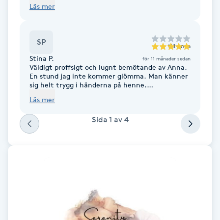
Läs mer
Fotsvamp
Fotvård
SP
till
Anna
Stina P.
för 11 månader sedan
Fransar
Väldigt proffsigt och lugnt bemötande av Anna.
En stund jag inte kommer glömma. Man känner
sig helt trygg i händerna på henne.
Fransborttagning
Rekommenderar starkt!
Läs mer
Sida
1
av
4
Fransfärgning
Fransförlängning
Fransförlängning Megavolym
Fransförlängning Volym