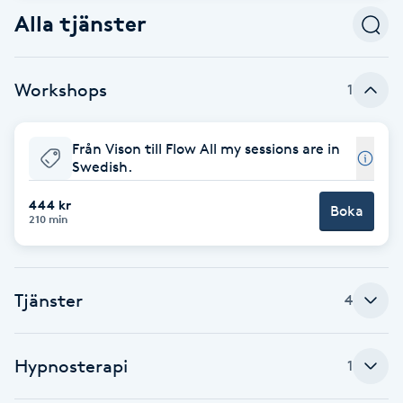
Alla tjänster
Babylights
Balayage
Workshops
1
Bambumassage
Från Vison till Flow All my sessions are in
Swedish.
Barber
444 kr
Boka
210 min
Barnklippning
BIAB
Tjänster
4
Blowout
Hypnosterapi
1
Bottenfärg