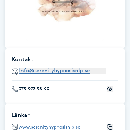
Fransk manikyr
Fransrengöring
Frekvensterapi
Friskvård
Kontakt
Friskvårdsmassage
Frisör
073-973 98 XX
Funktionsanalys
Länkar
Färgning
www.serenityhypnosisnlp.se