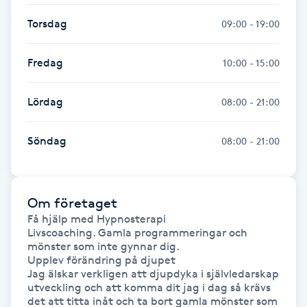
Torsdag
09:00 - 19:00
Gua Sha-massage
H
Fredag
10:00 - 15:00
Hatha Yoga
Lördag
08:00 - 21:00
Headspa
Söndag
08:00 - 21:00
Healing
Herrklippning
Om företaget
Få hjälp med Hypnosterapi

Livscoaching. Gamla programmeringar och 
HIFU
mönster som inte gynnar dig.

Upplev förändring på djupet

Jag älskar verkligen att djupdyka i självledarskap 
Hollywood Peel
utveckling och att komma dit jag i dag så krävs 
det att titta inåt och ta bort gamla mönster som 