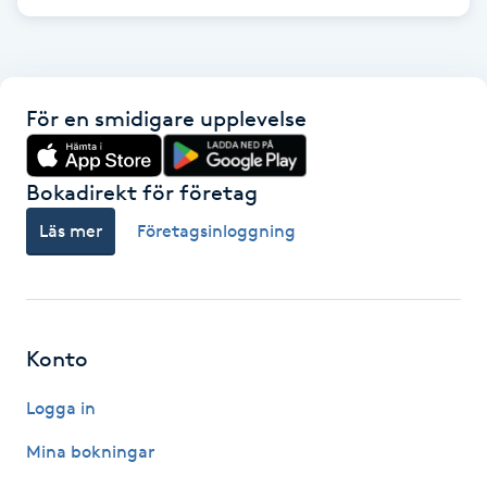
Hårborttagning
Hårbottenbehandling
För en smidigare upplevelse
Hårförlängning
Bokadirekt för företag
Hårvård
Läs mer
Företagsinloggning
Hälsa
Hälsprickor
I
Konto
Idrottsmassage
Logga in
Mina bokningar
IPL