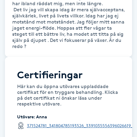
har ibland räddat mig, men inte längre.

Hot Stone Massage
 Det liv jag vill skapa idag är mera självacceptans, 
självkärlek, livet på livets villkor. Idag har jag ej 
Hot yoga
motstånd mot motståndet. Jag följer mitt sanna 
jaget energi-flöde. Hoppas att fler vågar ta 
steget till ett bättre liv, ha modet att titta på sig 
Hudföryngring
själv på djupet . Det vi fokuserar på växer. Är du 
redo ?
Huduppstramning
Certifieringar
Hudvård
Här kan du öppna utövares uppladdade
Hyaluronsyra
certifikat för en tryggare behandling. Klicka
på det certifikat ni önskar läsa under
respektive utövare.
Hyperhidros
Utövare
:
Anna
Hypnos
371524781_341804785193526_3391035556396026619_n