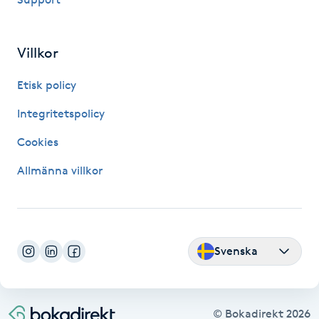
Kinesiologi
Villkor
Kinesisk medicin
Etisk policy
Kiropraktik
Integritetspolicy
Klangmassage
Cookies
Allmänna villkor
Klippning
Klippning & Slingor
Svenska
Klippning ungdom
Koppningsmassage
© Bokadirekt
2026