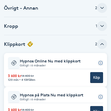
Övrigt - Annan
2
Brynformning
Brynfärgning
Kropp
1
Brynplockning
Klippkort
2
Bröllopsuppsättning
C
Hypnos Online Nu med klippkort
Giltigt i 6 månader
Celluliter
3 600 kr
14 400 kr
Köp
120 min
4 tillfällen
Coachning
Hypnos på Plats Nu med klippkort
Color correction
Giltigt i 6 månader
3 600 kr
14 400 kr