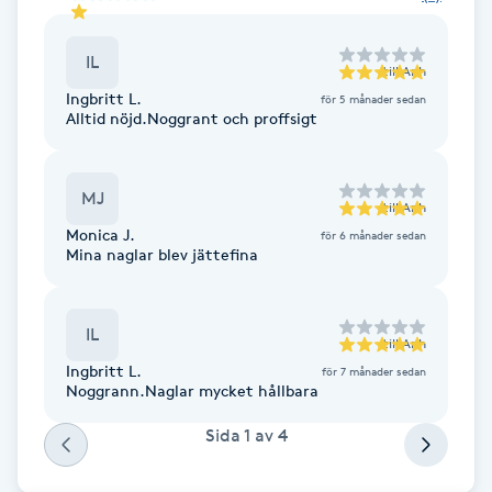
Cryoterapi
D
IL
till
Anh
Damklippning
Ingbritt L.
för 5 månader sedan
Alltid nöjd.Noggrant och proffsigt
Dermapen
MJ
till
Anh
Diamantslipning
Monica J.
för 6 månader sedan
E
Mina naglar blev jättefina
Enzympeeling
IL
till
Anh
Extensions
Ingbritt L.
för 7 månader sedan
Noggrann.Naglar mycket hållbara
Extensions borttagning
Sida
1
av
4
Eyeliner-tatuering