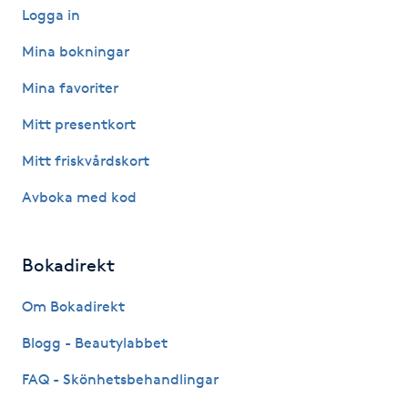
Logga in
Föning
G
Mina bokningar
Mina favoriter
Gel naglar
Mitt presentkort
Gelenaglar
Mitt friskvårdskort
Gellack
Avboka med kod
Gellack med förstärkning
Bokadirekt
Gravidmassage
Om Bokadirekt
Blogg - Beautylabbet
Gravidyoga
FAQ - Skönhetsbehandlingar
Gruppträning