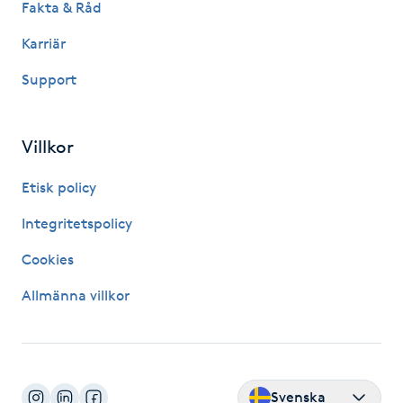
Fakta & Råd
Gua Sha-massage
Karriär
H
Support
Hatha Yoga
Villkor
Headspa
Etisk policy
Healing
Integritetspolicy
Cookies
Herrklippning
Allmänna villkor
HIFU
Hollywood Peel
Svenska