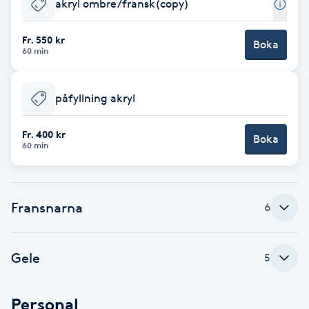
akryl ombre/fransk(copy)
Babylights
Fr. 550 kr
Boka
60 min
Balayage
påfyllning akryl
Bambumassage
Fr. 400 kr
Boka
Barber
60 min
Barnklippning
Fransnarna
6
BIAB
Blowout
Gele
5
Bottenfärg
Personal