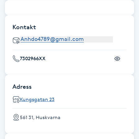
F
Face framing
Kontakt
Faceliftmassage
Fet hårbotten
7302966XX
Fettreducering
Adress
Fibromassage
Kungsgatan 23
Fillers
561 31, Huskvarna
Fotmassage