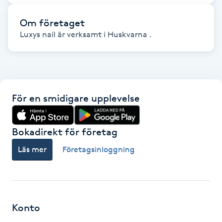
Fransk manikyr
Om företaget
Luxys nail är verksamt i Huskvarna .
Fransrengöring
Frekvensterapi
Friskvård
För en smidigare upplevelse
Friskvårdsmassage
Bokadirekt för företag
Frisör
Läs mer
Företagsinloggning
Funktionsanalys
Färgning
Konto