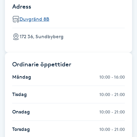
Cryoterapi
Adress
D
Duvgränd 8B
Damklippning
172 36, Sundbyberg
Dermapen
Diamantslipning
Ordinarie öppettider
E
Måndag
10:00 - 16:00
Enzympeeling
Tisdag
10:00 - 21:00
Extensions
Onsdag
10:00 - 21:00
Extensions borttagning
Torsdag
10:00 - 21:00
Eyeliner-tatuering