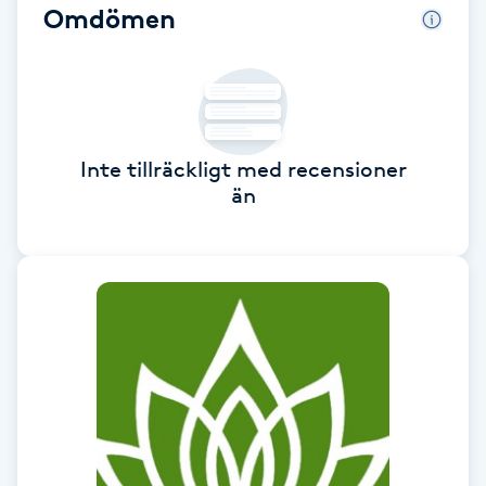
Omdömen
Babylights
Balayage
Bambumassage
Inte tillräckligt med recensioner
än
Barber
Barnklippning
BIAB
Blowout
Bottenfärg