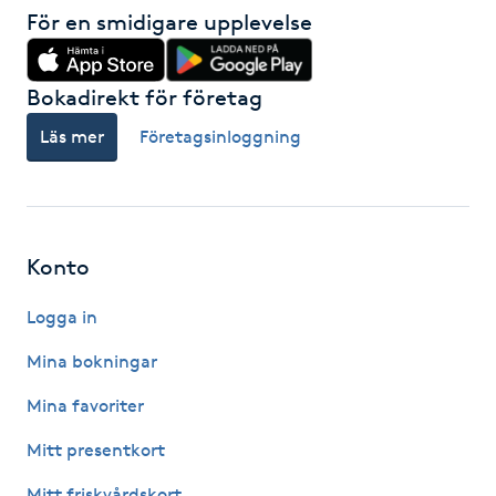
För en smidigare upplevelse
Fotsvamp
Fotvård
Bokadirekt för företag
Läs mer
Företagsinloggning
Fransar
Fransborttagning
Konto
Fransfärgning
Logga in
Fransförlängning
Mina bokningar
Fransförlängning Megavolym
Mina favoriter
Mitt presentkort
Fransförlängning Volym
Mitt friskvårdskort