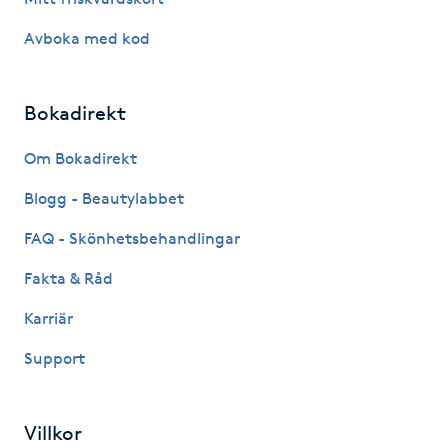
Fransk manikyr
Avboka med kod
Fransrengöring
Bokadirekt
Frekvensterapi
Om Bokadirekt
Friskvård
Blogg - Beautylabbet
FAQ - Skönhetsbehandlingar
Friskvårdsmassage
Fakta & Råd
Frisör
Karriär
Funktionsanalys
Support
Färgning
Villkor