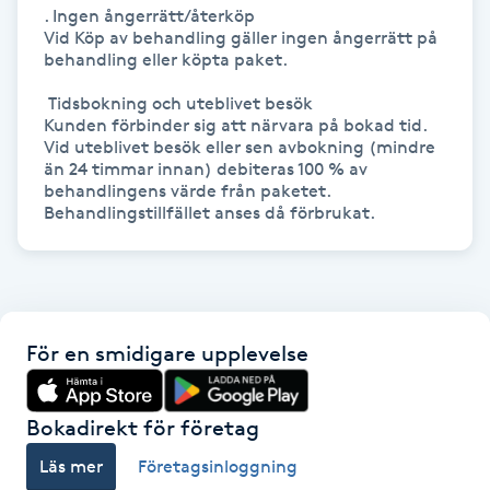
Hot Stone Massage
. Ingen ångerrätt/återköp

Vid Köp av behandling gäller ingen ångerrätt på 
behandling eller köpta paket.

Hot yoga
 Tidsbokning och uteblivet besök

Kunden förbinder sig att närvara på bokad tid. 
Hudföryngring
Vid uteblivet besök eller sen avbokning (mindre 
än 24 timmar innan) debiteras 100 % av 
behandlingens värde från paketet. 
Huduppstramning
Behandlingstillfället anses då förbrukat.
Hudvård
Hyaluronsyra
För en smidigare upplevelse
Hyperhidros
Bokadirekt för företag
Hypnos
Läs mer
Företagsinloggning