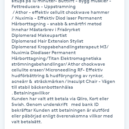
situps på 10 minuter- Buttlift - Bygg muskler - 
Fettreducera - Uppstramning

 / Athor - effektiv cellulit chockwave hammer

Gua Sha-massage
/  Nuximia - Effektiv Diod laser Permanent 
H
Hårborttagning - snabb & smärtfri metod

Innehar Mästarbrev i Frisöryrket

Diplomerad Makeupartist

Hatha Yoga
Diplomerad Hair Extension Stylist

Diplomerad Kroppsbehandlingsterapeut M3/ 
Headspa
Nuximia Diodlaser Permanent 
Hårborttagning/Titan Elektromagnetiska 
strömningsbehandlingar/ Athor chockwave 
Healing
cellulite eraser/ Microneedling RF- Effektiv 
hudförbättring & hudföryngring av rynkor, 
acneärr &  sträckmärken / Insculpt Chair - Vägen 
Herrklippning
till stabil bäckenbottenhälsa 

. Betalningsvillkor

Kunden har valt att betala via Qliro, Kort eller 
HIFU
Swish. Genom underskrift   med bank ID 
bekräftar Kunden att betalningen är slutförd 
eller påbörjad enligt överenskomna villkor med 
Hollywood Peel
valt betalsätt.
