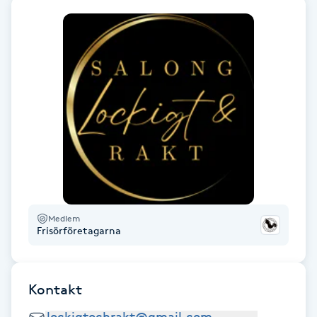
Fotsvamp
Fotvård
Fransar
Fransborttagning
Fransfärgning
Fransförlängning
Medlem
Frisörföretagarna
Fransförlängning Megavolym
Kontakt
Fransförlängning Volym