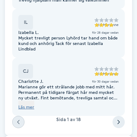
F
IL
Face framing
till
Marianne
Izabella L.
för 28 dagar sedan
Mycket trevligt person Lyhörd tar hand om både
Faceliftmassage
kund och anhörig Tack för senast Izabella
Lindblad
Fet hårbotten
CJ
till
Marianne
Fettreducering
Charlotte J.
för 30 dagar sedan
Marianne gör ett strålande jobb med mitt hår.
Fibromassage
Permanent på tidigare färgat hår med mycket
ny utväxt. Fint bemötande, trevliga samtal och
en skön miljö. Mitt andra besök och det lär bli
Läs mer
Fillers
fler.
Sida
1
av
18
Fotmassage