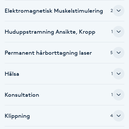
Elektromagnetisk Muskelstimulering
Babylights
2
Balayage
Huduppstramning Ansikte, Kropp
1
Bambumassage
Permanent hårborttagning laser
5
Barber
Hälsa
1
Barnklippning
BIAB
Konsultation
1
Blowout
Klippning
4
Bottenfärg