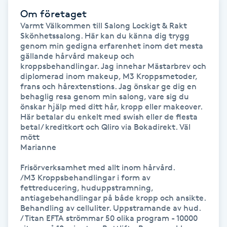
Föning
Om företaget
Varmt Välkommen till Salong Lockigt & Rakt 
G
Skönhetssalong. Här kan du känna dig trygg 
genom min gedigna erfarenhet inom det mesta 
Gel naglar
gällande hårvård makeup och 
kroppsbehandlingar. Jag innehar Mästarbrev och 
diplomerad inom makeup, M3 Kroppsmetoder, 
Gelenaglar
frans och hårextenstions. Jag önskar ge dig en 
behaglig resa genom min salong, vare sig du 
önskar hjälp med ditt hår, kropp eller makeover. 
Gellack
Här betalar du enkelt med swish eller de flesta 
betal/ kreditkort och Qliro via Bokadirekt. Väl 
Gellack med förstärkning
mött

Marianne

Gravidmassage
Frisörverksamhet med allt inom hårvård. 

/M3 Kroppsbehandlingar i form av 
fettreducering, huduppstramning, 
Gravidyoga
antiagebehandlingar på både kropp och ansikte. 
Behandling av celluliter. Uppstramande av hud.

/ Titan EFTA strömmar 50 olika program - 10000 
Gruppträning