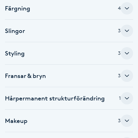
Färgning
4
Brynformning
Brynfärgning
Slingor
3
Brynplockning
Styling
3
Bröllopsuppsättning
C
Fransar & bryn
3
Celluliter
Hårpermanent strukturförändring
1
Coachning
Makeup
3
Color correction