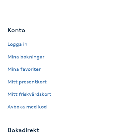
Hårborttagning
Hårbottenbehandling
Konto
Hårförlängning
Logga in
Hårvård
Mina bokningar
Mina favoriter
Hälsa
Mitt presentkort
Hälsprickor
Mitt friskvårdskort
I
Avboka med kod
Idrottsmassage
Bokadirekt
IPL