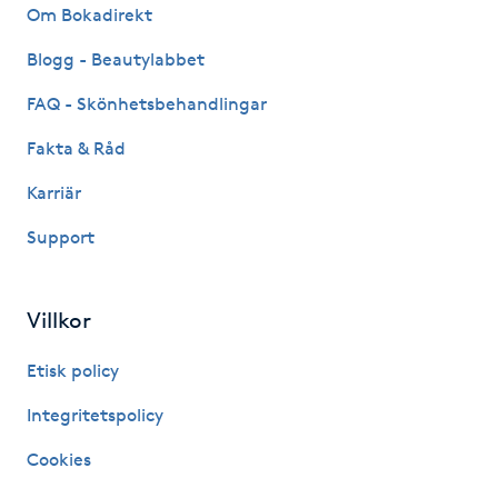
Om Bokadirekt
IPL hårborttagning
Blogg - Beautylabbet
IR-massage
FAQ - Skönhetsbehandlingar
J
Fakta & Råd
Japansk massage
Karriär
K
Support
K18
Villkor
Katun fransar
Etisk policy
Kemisk peeling
Integritetspolicy
Cookies
Keratinbehandling