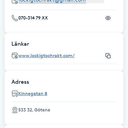
Fransk manikyr
070-314 79 XX
Fransrengöring
Frekvensterapi
Länkar
Friskvård
www.lockigtochrakt.com/
Friskvårdsmassage
Adress
Frisör
Kinnegatan 8
Funktionsanalys
533 32, Götene
Färgning