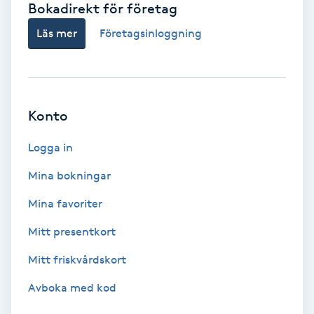
Bokadirekt för företag
Babylights
Läs mer
Företagsinloggning
Balayage
Bambumassage
Konto
Barber
Logga in
Mina bokningar
Barnklippning
Mina favoriter
BIAB
Mitt presentkort
Mitt friskvårdskort
Blowout
Avboka med kod
Bottenfärg