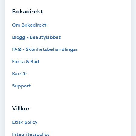
Bokadirekt
Brynformning
Om Bokadirekt
Brynfärgning
Blogg - Beautylabbet
Brynplockning
FAQ - Skönhetsbehandlingar
Fakta & Råd
Bröllopsuppsättning
C
Karriär
Support
Celluliter
Coachning
Villkor
Color correction
Etisk policy
Integritetspolicy